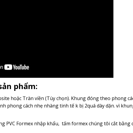
 sản phẩm:
ite hoặc Tràn viền (Tùy chọn). Khung đóng theo phong cách
nh phong cách nhẹ nhàng tinh tế k bị 2quá dày dặn. vì kh
g PVC Formex nhập khẩu, tấm formex chúng tôi cắt bằng c