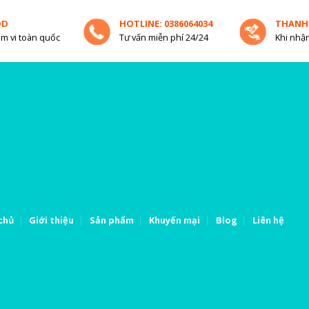
OD
HOTLINE: 0386064034
THANH
m vi toàn quốc
Tư vấn miễn phí 24/24
Khi nhận
chủ
Giới thiệu
Sản phẩm
Khuyến mại
Blog
Liên hệ