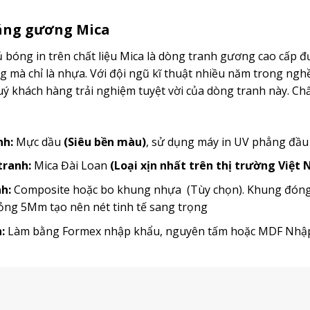
ráng gương Mica
bóng in trên chất liệu Mica là dòng tranh gương cao cấp đ
mà chỉ là nhựa. Với đội ngũ kĩ thuật nhiều năm trong ngh
 khách hàng trải nghiệm tuyệt vời của dòng tranh này. Chất
nh:
Mực dầu
(Siêu bền màu)
, sử dụng máy in UV phẳng đầ
 tranh:
Mica Đài Loan
(Loại xịn nhất trên thị trường Việt
h:
Composite hoặc bo khung nhựa (Tùy chọn). Khung đóng t
ỏng 5Mm tạo nên nét tinh tế sang trọng
:
Làm bằng Formex nhập khẩu, nguyên tấm hoặc MDF Nh