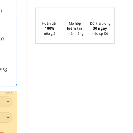
i
Hoàn tiền
Mở hộp
Đổi trả trong
100%
kiểm tra
30 ngày
nếu giả
nhận hàng
nếu sp lỗi
từ
ung
XÓA