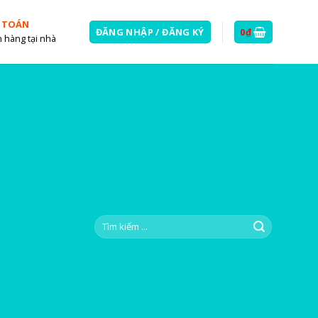
 TOÁN
ĐĂNG NHẬP / ĐĂNG KÝ
0
₫
 hàng tại nhà
Tìm
kiếm: