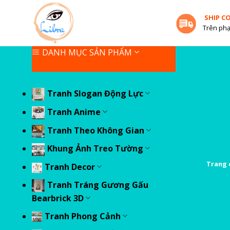
Skip
SHIP C
to
Trên phạ
content
DANH MỤC SẢN PHẨM
Tranh Slogan Động Lực
Tranh Anime
Tranh Theo Không Gian
Khung Ảnh Treo Tường
Trang 
Tranh Decor
Tranh Tráng Gương Gấu
Bearbrick 3D
Tranh Phong Cảnh