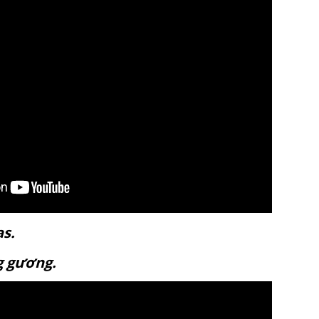
anvas.
ráng gương.