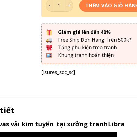
Bộ 5 Tranh Hoa Sen Cửu Ngư - C5N-018 s
THÊM VÀO GIỎ HÀN
Giảm giá lên đến 40%
Free Ship Đơn Hàng Trên 500k*
Tặng phụ kiện treo tranh
Khung tranh hoàn thiện
[isures_sdc_sc]
 tiết
as vải kim tuyến tại xưởng tranhLibra