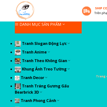
Skip
SHIP C
to
Trên phạ
content
DANH MỤC SẢN PHẨM
Tranh Slogan Động Lực
Tranh Anime
Tranh Theo Không Gian
Khung Ảnh Treo Tường
Trang 
Tranh Decor
Tranh Tráng Gương Gấu
Bearbrick 3D
Tranh Phong Cảnh