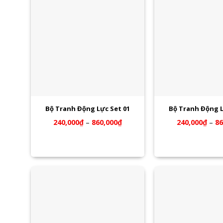
Bộ Tranh Động Lực Set 01
Bộ Tranh Động L
240,000
₫
–
860,000
₫
240,000
₫
–
86