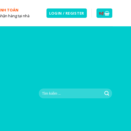
ANH TOÁN
LOGIN / REGISTER
0
₫
nhận hàng tại nhà
Search
for: