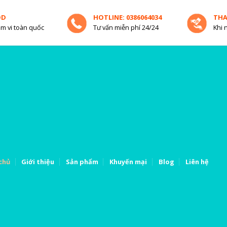
OD
HOTLINE: 0386064034
TH
m vi toàn quốc
Tư vấn miễn phí 24/24
Khi 
chủ
Giới thiệu
Sản phẩm
Khuyến mại
Blog
Liên hệ