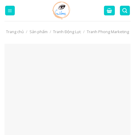
Skip
to
content
Trang chủ
/
Sản phẩm
/
Tranh Động Lực
/
Tranh Phong Marketing