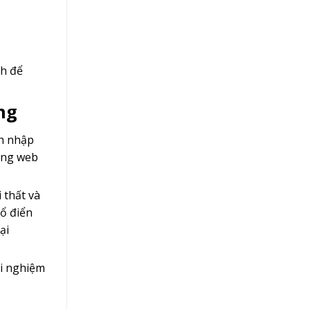
nh để
ng
nh nhập
rang web
 thất và
cổ điển
ại
ải nghiệm