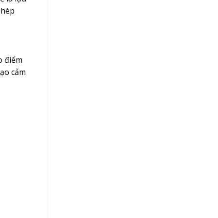
ghép
o điểm
tạo cảm