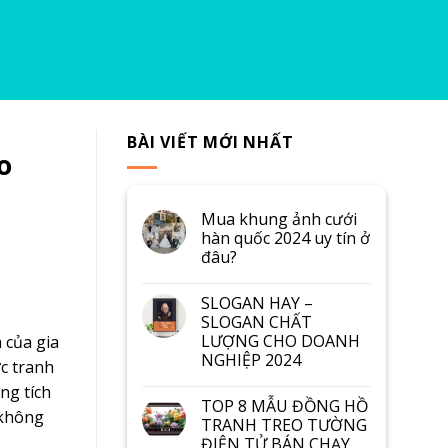
BÀI VIẾT MỚI NHẤT
o
Mua khung ảnh cưới
hàn quốc 2024 uy tín ở
đâu?
SLOGAN HAY –
SLOGAN CHẤT
LƯỢNG CHO DOANH
 của gia
NGHIỆP 2024
c tranh
ng tích
TOP 8 MẪU ĐỒNG HỒ
 không
TRANH TREO TƯỜNG
ĐIỆN TỬ BÁN CHẠY