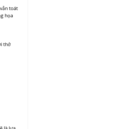
vẫn toát
ng họa
i thở
 là lựa