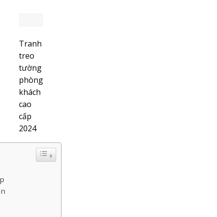
Tranh
treo
tường
phòng
khách
cao
cấp
2024
ấp
an