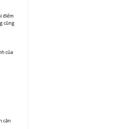
hi điểm
ng cũng
nh của
n cân