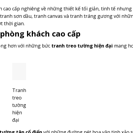
ao cấp nghiêng về những thiết kế tối giản, tinh tế nhưng 
à tranh sơn dầu, tranh canvas và tranh tráng gương với nhữ
 thời gian.
 phòng khách cao cấp
động hơn với những bức
tranh treo tường hiện đại
mang hơ
Tranh
treo
tường
hiện
đại
 tường tân cổ điển
với những đường nét hoa văn tinh xảo sẽ