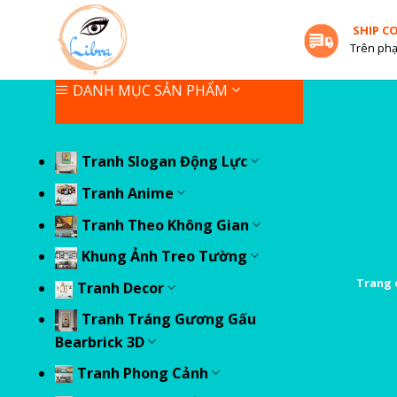
Skip
SHIP C
to
Trên phạ
content
DANH MỤC SẢN PHẨM
Tranh Slogan Động Lực
Tranh Anime
Tranh Theo Không Gian
Khung Ảnh Treo Tường
Trang 
Tranh Decor
Tranh Tráng Gương Gấu
Bearbrick 3D
Tranh Phong Cảnh