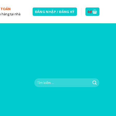
 TOÁN
ĐĂNG NHẬP / ĐĂNG KÝ
0
₫
 hàng tại nhà
Tìm
kiếm: