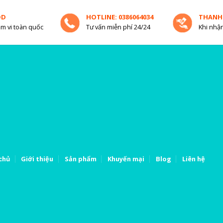
OD
HOTLINE: 0386064034
THANH
m vi toàn quốc
Tư vấn miễn phí 24/24
Khi nhận
chủ
Giới thiệu
Sản phẩm
Khuyến mại
Blog
Liên hệ