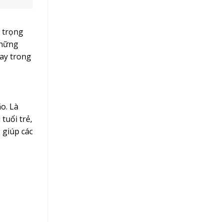
n trọng
những
gay trong
o. Là
tuổi trẻ,
 giúp các