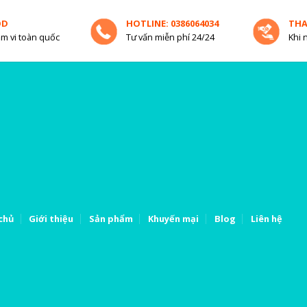
OD
HOTLINE: 0386064034
TH
m vi toàn quốc
Tư vấn miễn phí 24/24
Khi 
chủ
Giới thiệu
Sản phẩm
Khuyến mại
Blog
Liên hệ