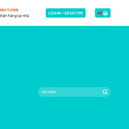
ANH TOÁN
LOGIN / REGISTER
0
₫
nhận hàng tại nhà
Search
for: