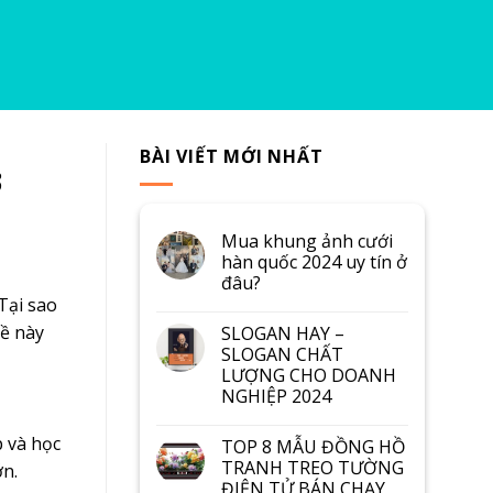
BÀI VIẾT MỚI NHẤT
3
Mua khung ảnh cưới
hàn quốc 2024 uy tín ở
đâu?
Tại sao
đề này
SLOGAN HAY –
SLOGAN CHẤT
LƯỢNG CHO DOANH
NGHIỆP 2024
p và học
TOP 8 MẪU ĐỒNG HỒ
TRANH TREO TƯỜNG
ớn.
ĐIỆN TỬ BÁN CHẠY