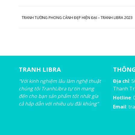
TRANH TƯỜNG PHONG CẢNH ĐẸP HIỆN ĐẠI – TRANH LIBRA 2023
TRANH LIBRA
THÔNG 
"Với kinh nghiệm lâu làm nghệ thuật
Địa chỉ
: 
chúng tôi TranhLibra tự tin mang
Thanh Trì
đến cho bạn sản phẩm tốt nhất gía
Hotline
:
cả hấp dẫn với nhiều ưu đãi khủng"
Email
:
tr