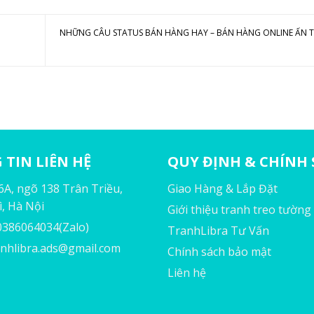
NHỮNG CÂU STATUS BÁN HÀNG HAY – BÁN HÀNG ONLINE ẤN
TIN LIÊN HỆ
QUY ĐỊNH & CHÍNH
56A, ngõ 138 Trân Triều,
Giao Hàng & Lắp Đặt
, Hà Nội
Giới thiệu tranh treo tường
 0386064034(Zalo)
TranhLibra Tư Vấn
anhlibra.ads@gmail.com
Chính sách bảo mật
Liên hệ