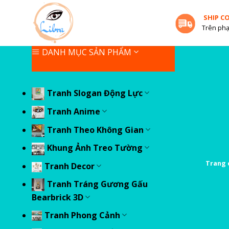
Skip
SHIP C
to
Trên phạ
content
DANH MỤC SẢN PHẨM
Tranh Slogan Động Lực
Tranh Anime
Tranh Theo Không Gian
Khung Ảnh Treo Tường
Trang 
Tranh Decor
Tranh Tráng Gương Gấu
Bearbrick 3D
Tranh Phong Cảnh