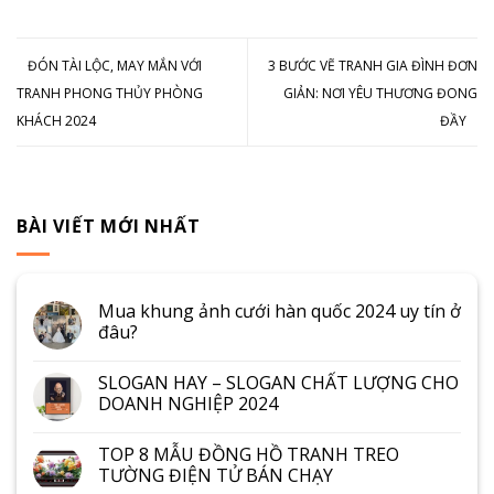
ĐÓN TÀI LỘC, MAY MẮN VỚI
3 BƯỚC VẼ TRANH GIA ĐÌNH ĐƠN
TRANH PHONG THỦY PHÒNG
GIẢN: NƠI YÊU THƯƠNG ĐONG
KHÁCH 2024
ĐẦY
BÀI VIẾT MỚI NHẤT
Mua khung ảnh cưới hàn quốc 2024 uy tín ở
đâu?
SLOGAN HAY – SLOGAN CHẤT LƯỢNG CHO
DOANH NGHIỆP 2024
TOP 8 MẪU ĐỒNG HỒ TRANH TREO
TƯỜNG ĐIỆN TỬ BÁN CHẠY