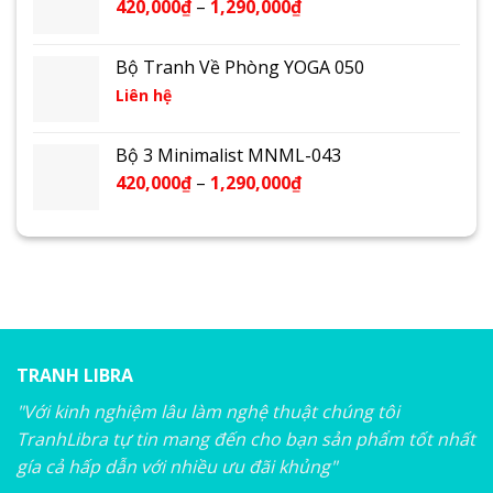
420,000
₫
–
1,290,000
₫
Bộ Tranh Về Phòng YOGA 050
Liên hệ
Bộ 3 Minimalist MNML-043
420,000
₫
–
1,290,000
₫
TRANH LIBRA
"Với kinh nghiệm lâu làm nghệ thuật chúng tôi
TranhLibra tự tin mang đến cho bạn sản phẩm tốt nhất
gía cả hấp dẫn với nhiều ưu đãi khủng"