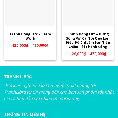
Tranh Động Lực – Team
Tranh Động Lực – Đừng
Work
Sống Với Cái Tôi Qúa Lớn
Điều Đó Chỉ Làm Bạn Tiến
120,000
₫
–
430,000
₫
Chậm Tới Thành Công
120,000
₫
–
430,000
₫
TRANH LIBRA
"Với kinh nghiệm lâu làm nghệ thuật chúng tôi
TranhLibra tự tin mang đến cho bạn sản phẩm tốt nhất
gía cả hấp dẫn với nhiều ưu đãi khủng"
THÔNG TIN LIÊN HỆ