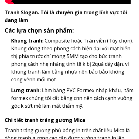
Tranh Slogan. Tôi là chuyên gia trong lĩnh vực tôi
đang làm
Các lựa chọn sản phẩm:
Khung tranh:
Composite hoặc Tràn viền (Tùy chọn).
Khung đóng theo phong cách hiện đại với mặt hiển
thị phía trước chỉ mỏng 5MM tạo cho bức tranh
phong cách nhẹ nhàng tinh tế k bị 2quá dày dặn. vì
khung tranh làm bằng nhựa nên bảo bảo không
cong vênh mối mọt.
Lưng tranh:
Làm bằng PVC Formex nhập khẩu, tấm
formex chúng tôi cắt bằng cnn nên cách cạnh vuông
góc k sứt mẻ làm mất thẩm mỹ.
Chi tiết tranh tráng gương Mica
Tranh tráng gương phủ bóng in trên chất liệu Mica là
dòng tranh gương cao cấp đươc xưởng tranh in lên