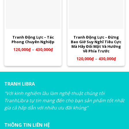
Tranh Động Lực – Tác
Tranh Động Lực – Đừng
Phong Chuyên Nghiệp
Bao Giờ Suy Nghĩ Tiêu Cực
Mà Hãy Đối Mặt Và Hướng
120,000
₫
–
430,000
₫
Về Phía Trước
120,000
₫
–
430,000
₫
TRANH LIBRA
"Với kinh nghiệm lâu làm nghệ thuật chúng tôi
TranhLibra tự tin mang đến cho bạn sản phẩm tốt nhất
gía cả hấp dẫn với nhiều ưu đãi khủng"
THÔNG TIN LIÊN HỆ