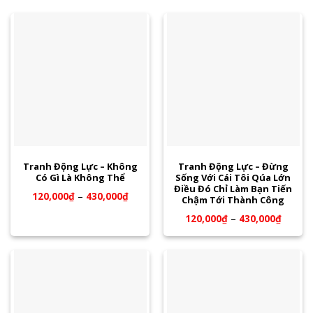
Tranh Động Lực – Không
Tranh Động Lực – Đừng
Có Gì Là Không Thể
Sống Với Cái Tôi Qúa Lớn
Điều Đó Chỉ Làm Bạn Tiến
120,000
₫
–
430,000
₫
Chậm Tới Thành Công
120,000
₫
–
430,000
₫