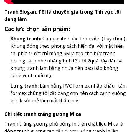
Tranh Slogan. Tôi là chuyên gia trong lĩnh vực tôi
đang làm
Các lựa chọn sản phẩm:
Khung tranh:
Composite hoặc Tràn viền (Tùy chọn).
Khung đóng theo phong cách hiện đại với mặt hiển
thị phía trước chỉ mỏng 5MM tạo cho bức tranh
phong cách nhẹ nhàng tinh tế k bị 2quá dày dặn. vì
khung tranh làm bằng nhựa nên bảo bảo không
cong vênh mối mọt.
Lưng tranh:
Làm bằng PVC Formex nhập khẩu, tấm
formex chúng tôi cắt bằng cnn nên cách cạnh vuông
góc k sứt mẻ làm mất thẩm mỹ.
Chi tiết tranh tráng gương Mica
Tranh tráng gương phủ bóng in trên chất liệu Mica là
dòng tranh gương cao cấp đươc xưởng tranh in lên