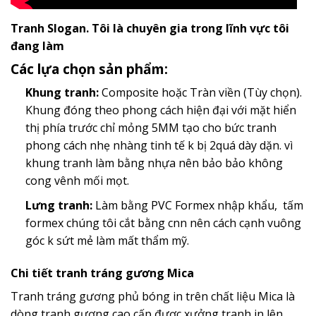
Tranh Slogan. Tôi là chuyên gia trong lĩnh vực tôi
đang làm
Các lựa chọn sản phẩm:
Khung tranh:
Composite hoặc Tràn viền (Tùy chọn).
Khung đóng theo phong cách hiện đại với mặt hiển
thị phía trước chỉ mỏng 5MM tạo cho bức tranh
phong cách nhẹ nhàng tinh tế k bị 2quá dày dặn. vì
khung tranh làm bằng nhựa nên bảo bảo không
cong vênh mối mọt.
Lưng tranh:
Làm bằng PVC Formex nhập khẩu, tấm
formex chúng tôi cắt bằng cnn nên cách cạnh vuông
góc k sứt mẻ làm mất thẩm mỹ.
Chi tiết tranh tráng gương Mica
Tranh tráng gương phủ bóng in trên chất liệu Mica là
dòng tranh gương cao cấp đươc xưởng tranh in lên