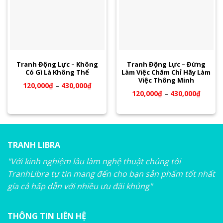
Tranh Động Lực – Không
Tranh Động Lực – Đừng
Có Gì Là Không Thể
Làm Việc Chăm Chỉ Hãy Làm
Việc Thông Minh
120,000
₫
–
430,000
₫
120,000
₫
–
430,000
₫
TRANH LIBRA
"Với kinh nghiệm lâu làm nghệ thuật chúng tôi
TranhLibra tự tin mang đến cho bạn sản phẩm tốt nhất
gía cả hấp dẫn với nhiều ưu đãi khủng"
THÔNG TIN LIÊN HỆ