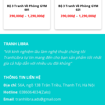
Bộ 3 Tranh Về Phòng GYM
Bộ 3 Tranh Về Phòng GYM
001
021
390,000
₫
–
1,290,000
₫
390,000
₫
–
1,290,000
₫
TRANH LIBRA
"Với kinh nghiệm lâu làm nghệ thuật chúng tôi
TranhLibra tự tin mang đến cho bạn sản phẩm tốt nhất
gía cả hấp dẫn với nhiều ưu đãi khủng"
THÔNG TIN LIÊN HỆ
Địa chỉ
: 56A, ngõ 138 Trân Triều, Thanh Trì, Hà Nội
Hotline
: 0386064034(Zalo)
Email
:
tranhlibra.ads@gmail.com