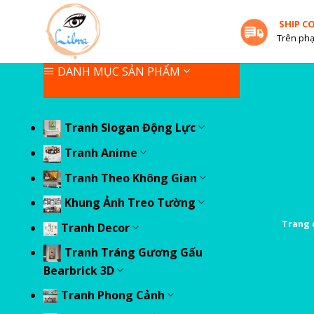
Skip
SHIP C
to
Trên phạ
content
DANH MỤC SẢN PHẨM
Tranh Slogan Động Lực
Tranh Anime
Tranh Theo Không Gian
Khung Ảnh Treo Tường
Trang 
Tranh Decor
Tranh Tráng Gương Gấu
Bearbrick 3D
Tranh Phong Cảnh