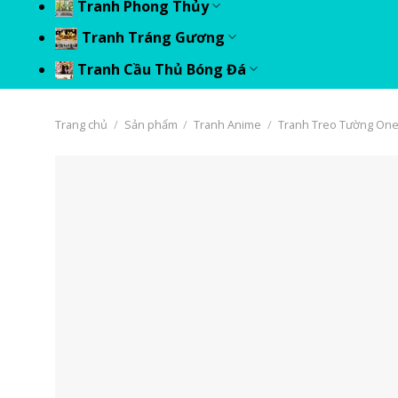
Tranh Phong Thủy
Tranh Tráng Gương
Tranh Cầu Thủ Bóng Đá
Trang chủ
/
Sản phẩm
/
Tranh Anime
/
Tranh Treo Tường One