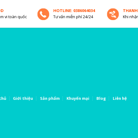
OD
HOTLINE: 0386064034
THANH
m vi toàn quốc
Tư vấn miễn phí 24/24
Khi nhận
chủ
Giới thiệu
Sản phẩm
Khuyến mại
Blog
Liên hệ