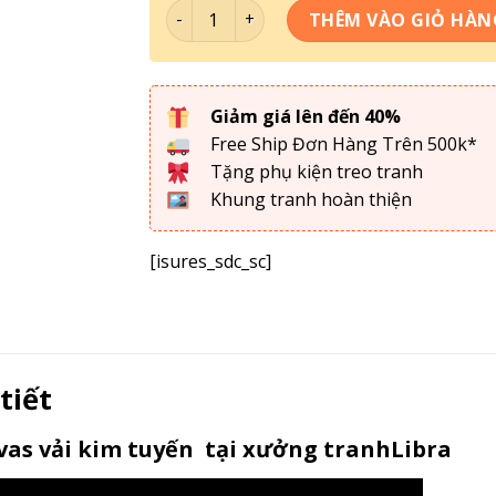
Bộ 5 Tranh Ghép One Pice - OP010 số lượ
THÊM VÀO GIỎ HÀN
Giảm giá lên đến 40%
Free Ship Đơn Hàng Trên 500k*
Tặng phụ kiện treo tranh
Khung tranh hoàn thiện
[isures_sdc_sc]
 tiết
as vải kim tuyến tại xưởng tranhLibra