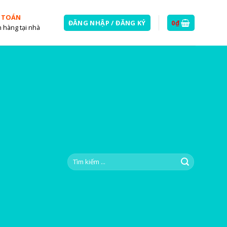
 TOÁN
ĐĂNG NHẬP / ĐĂNG KÝ
0
₫
 hàng tại nhà
Tìm
kiếm: