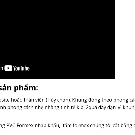
 sản phẩm:
ite hoặc Tràn viền (Tùy chọn). Khung đóng theo phong cách
nh phong cách nhẹ nhàng tinh tế k bị 2quá dày dặn. vì kh
g PVC Formex nhập khẩu, tấm formex chúng tôi cắt bằng c