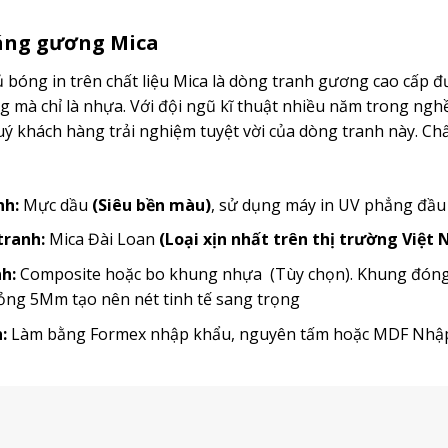
ráng gương Mica
bóng in trên chất liệu Mica là dòng tranh gương cao cấp đ
mà chỉ là nhựa. Với đội ngũ kĩ thuật nhiều năm trong ngh
 khách hàng trải nghiệm tuyệt vời của dòng tranh này. Chất
nh:
Mực dầu
(Siêu bền màu)
, sử dụng máy in UV phẳng đầ
 tranh:
Mica Đài Loan
(Loại xịn nhất trên thị trường Việt
h:
Composite hoặc bo khung nhựa (Tùy chọn). Khung đóng t
ỏng 5Mm tạo nên nét tinh tế sang trọng
:
Làm bằng Formex nhập khẩu, nguyên tấm hoặc MDF Nh