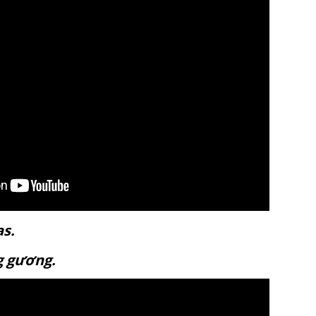
anvas.
ráng gương.