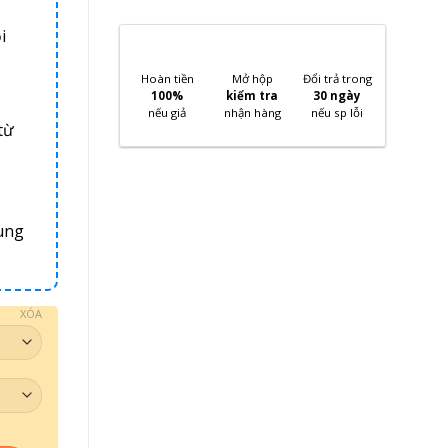
i
Hoàn tiền
Mở hộp
Đổi trả trong
100%
kiểm tra
30 ngày
nếu giả
nhận hàng
nếu sp lỗi
từ
ung
XÓA