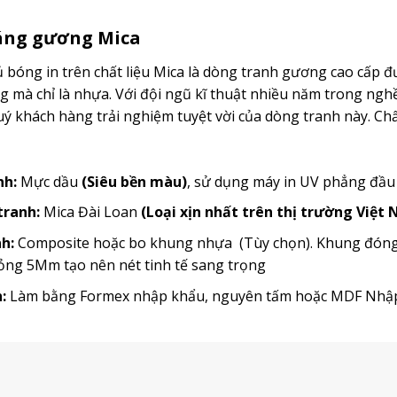
ráng gương Mica
bóng in trên chất liệu Mica là dòng tranh gương cao cấp đ
mà chỉ là nhựa. Với đội ngũ kĩ thuật nhiều năm trong ngh
 khách hàng trải nghiệm tuyệt vời của dòng tranh này. Chất
nh:
Mực dầu
(Siêu bền màu)
, sử dụng máy in UV phẳng đầ
 tranh:
Mica Đài Loan
(Loại xịn nhất trên thị trường Việt
h:
Composite hoặc bo khung nhựa (Tùy chọn). Khung đóng t
ỏng 5Mm tạo nên nét tinh tế sang trọng
:
Làm bằng Formex nhập khẩu, nguyên tấm hoặc MDF Nh