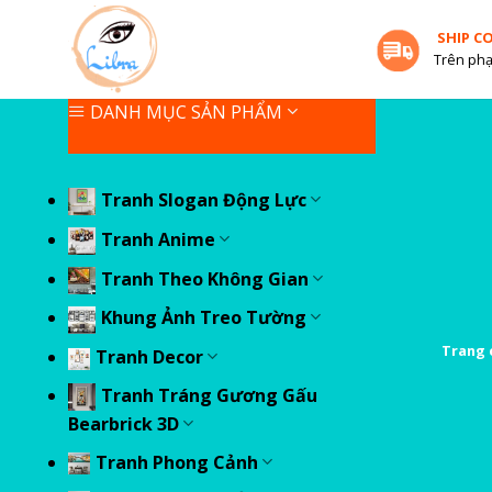
Skip
SHIP C
to
Trên phạ
content
DANH MỤC SẢN PHẨM
Tranh Slogan Động Lực
Tranh Anime
Tranh Theo Không Gian
Khung Ảnh Treo Tường
Trang 
Tranh Decor
Tranh Tráng Gương Gấu
Bearbrick 3D
Tranh Phong Cảnh