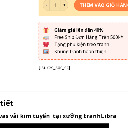
Bộ 5 Tranh Ghép One Pice - OP051 số lượ
THÊM VÀO GIỎ HÀN
Giảm giá lên đến 40%
Free Ship Đơn Hàng Trên 500k*
Tặng phụ kiện treo tranh
Khung tranh hoàn thiện
[isures_sdc_sc]
 tiết
as vải kim tuyến tại xưởng tranhLibra