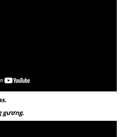
anvas.
ráng gương.