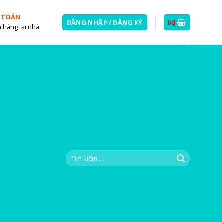
 TOÁN
ĐĂNG NHẬP / ĐĂNG KÝ
0
₫
 hàng tại nhà
Tìm
kiếm: