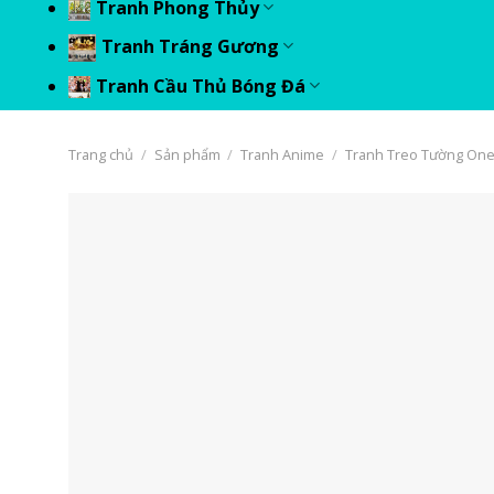
Tranh Phong Thủy
Tranh Tráng Gương
Tranh Cầu Thủ Bóng Đá
Trang chủ
/
Sản phẩm
/
Tranh Anime
/
Tranh Treo Tường One