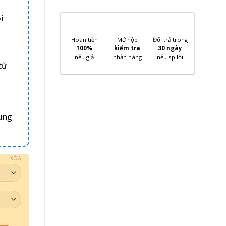
i
Hoàn tiền
Mở hộp
Đổi trả trong
100%
kiểm tra
30 ngày
nếu giả
nhận hàng
nếu sp lỗi
từ
ung
XÓA