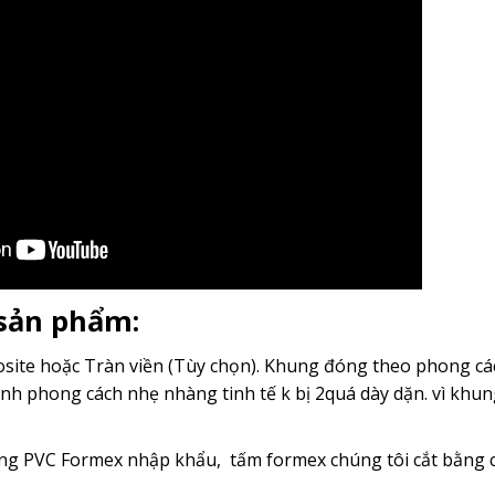
 sản phẩm:
ite hoặc Tràn viền (Tùy chọn). Khung đóng theo phong cách
nh phong cách nhẹ nhàng tinh tế k bị 2quá dày dặn. vì kh
g PVC Formex nhập khẩu, tấm formex chúng tôi cắt bằng c