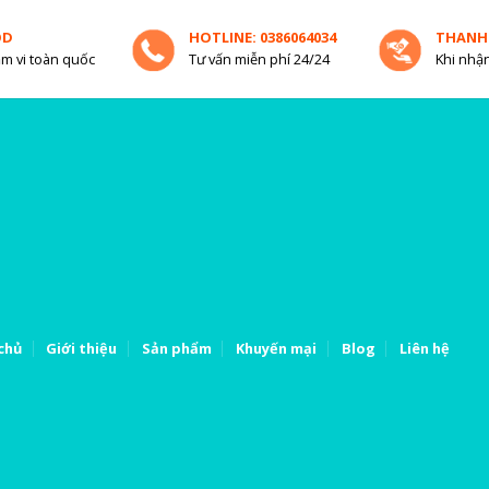
OD
HOTLINE: 0386064034
THANH
m vi toàn quốc
Tư vấn miễn phí 24/24
Khi nhận
chủ
Giới thiệu
Sản phẩm
Khuyến mại
Blog
Liên hệ