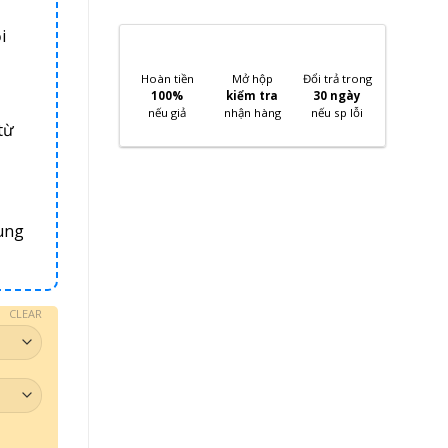
i
Hoàn tiền
Mở hộp
Đổi trả trong
100%
kiểm tra
30 ngày
nếu giả
nhận hàng
nếu sp lỗi
từ
ung
CLEAR