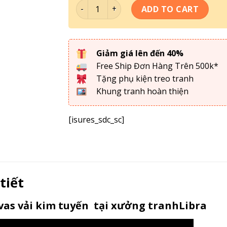
Bộ 5 Tranh Ghép One Pice - OP084 quanti
ADD TO CART
Giảm giá lên đến 40%
Free Ship Đơn Hàng Trên 500k*
Tặng phụ kiện treo tranh
Khung tranh hoàn thiện
[isures_sdc_sc]
 tiết
as vải kim tuyến tại xưởng tranhLibra