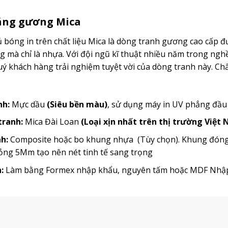
ráng gương Mica
bóng in trên chất liệu Mica là dòng tranh gương cao cấp đ
mà chỉ là nhựa. Với đội ngũ kĩ thuật nhiều năm trong ngh
 khách hàng trải nghiệm tuyệt vời của dòng tranh này. Chất
nh:
Mực dầu
(Siêu bền màu)
, sử dụng máy in UV phẳng đầ
 tranh:
Mica Đài Loan
(Loại xịn nhất trên thị trường Việt
h:
Composite hoặc bo khung nhựa (Tùy chọn). Khung đóng t
ỏng 5Mm tạo nên nét tinh tế sang trọng
:
Làm bằng Formex nhập khẩu, nguyên tấm hoặc MDF Nh