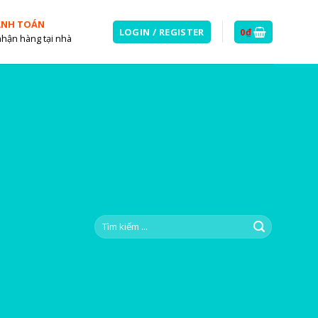
ANH TOÁN
LOGIN / REGISTER
0
₫
nhận hàng tại nhà
Search
for: