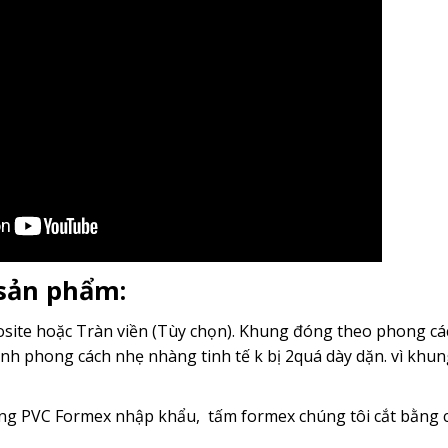
 sản phẩm:
ite hoặc Tràn viền (Tùy chọn). Khung đóng theo phong cách
nh phong cách nhẹ nhàng tinh tế k bị 2quá dày dặn. vì kh
g PVC Formex nhập khẩu, tấm formex chúng tôi cắt bằng c