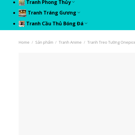
Tranh Phong Thủy
Tranh Tráng Gương
Tranh Cầu Thủ Bóng Đá
Home
/
Sản phẩm
/
Tranh Anime
/
Tranh Treo Tường Onepic