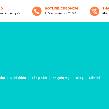
OD
HOTLINE: 0386064034
TH
m vi toàn quốc
Tư vấn miễn phí 24/24
Khi 
chủ
Giới thiệu
Sản phẩm
Khuyến mại
Blog
Liên hệ