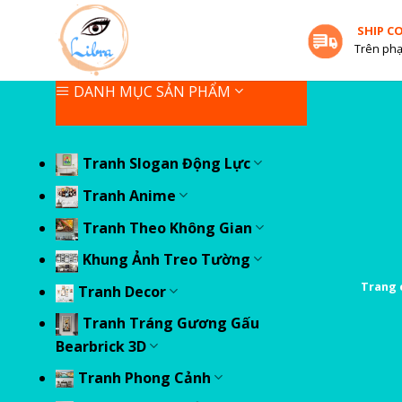
Skip
SHIP C
to
Trên phạ
content
DANH MỤC SẢN PHẨM
Tranh Slogan Động Lực
Tranh Anime
Tranh Theo Không Gian
Khung Ảnh Treo Tường
Trang 
Tranh Decor
Tranh Tráng Gương Gấu
Bearbrick 3D
Tranh Phong Cảnh