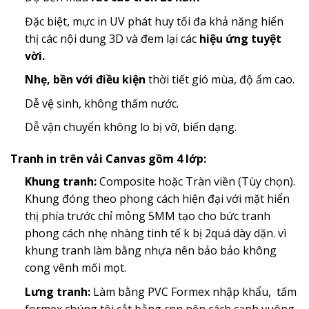
Đặc biệt, mực in UV phát huy tối đa khả năng hiển
thị các nội dung 3D và đem lại các
hiệu ứng tuyệt
vời.
Nhẹ, bền với điều kiện
thời tiết gió mùa, độ ẩm cao.
Dễ vệ sinh, không thấm nước.
Dễ vận chuyển không lo bị vỡ, biến dạng.
Tranh in trên vải Canvas gồm 4 lớp:
Khung tranh:
Composite hoặc Tràn viền (Tùy chọn).
Khung đóng theo phong cách hiện đại với mặt hiển
thị phía trước chỉ mỏng 5MM tạo cho bức tranh
phong cách nhẹ nhàng tinh tế k bị 2quá dày dặn. vì
khung tranh làm bằng nhựa nên bảo bảo không
cong vênh mối mọt.
Lưng tranh:
Làm bằng PVC Formex nhập khẩu, tấm
formex chúng tôi cắt bằng cnn nên cách cạnh vuông