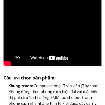
Các lựa chọn sản phẩm:
Khung tranh:
Composite hoặc Tràn viền (Tùy chọn).
Khung đóng theo phong cách hiện đại với mặt hiển
thị phía trước chỉ mỏng 5MM tạo cho bức tranh
phong cách nhẹ nhàng tinh tế k bị 2quá dày dặn. vì