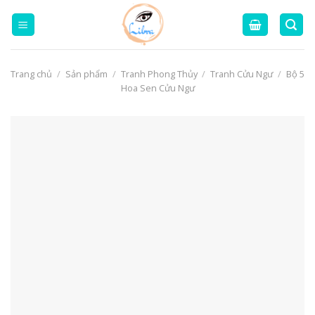
Skip
to
content
Trang chủ
/
Sản phẩm
/
Tranh Phong Thủy
/
Tranh Cửu Ngư
/
Bộ 5
Hoa Sen Cửu Ngư