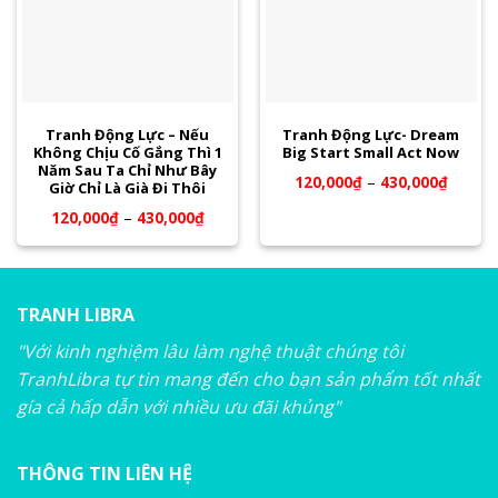
Tranh Động Lực – Nếu
Tranh Động Lực- Dream
Không Chịu Cố Gắng Thì 1
Big Start Small Act Now
Năm Sau Ta Chỉ Như Bây
120,000
₫
–
430,000
₫
Giờ Chỉ Là Già Đi Thôi
120,000
₫
–
430,000
₫
TRANH LIBRA
"Với kinh nghiệm lâu làm nghệ thuật chúng tôi
TranhLibra tự tin mang đến cho bạn sản phẩm tốt nhất
gía cả hấp dẫn với nhiều ưu đãi khủng"
THÔNG TIN LIÊN HỆ