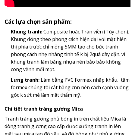
Các lựa chọn sản phẩm:
Khung tranh:
Composite hoặc Tràn viền (Tùy chọn).
Khung đóng theo phong cách hiện đại với mặt hiển
thị phía trước chỉ mỏng 5MM tạo cho bức tranh
phong cách nhẹ nhàng tinh tế k bị 2quá dày dặn. vì
khung tranh làm bằng nhựa nên bảo bảo không
cong vênh mối mọt.
Lưng tranh:
Làm bằng PVC Formex nhập khẩu, tấm
formex chúng tôi cắt bằng cnn nên cách cạnh vuông
góc k sứt mẻ làm mất thẩm mỹ.
Chi tiết tranh tráng gương Mica
Tranh tráng gương phủ bóng in trên chất liệu Mica là
dòng tranh gương cao cấp đươc xưởng tranh in lên
mặt sau mica tạo độ sâu và độ bóng như phủ gương