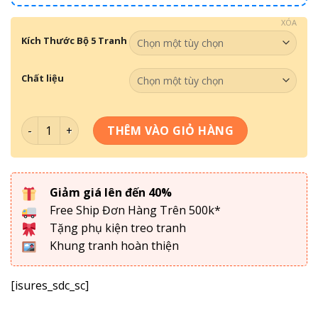
XÓA
Kích Thước Bộ 5 Tranh
Chất liệu
Bộ 5 Tranh Hoa Sen Cửu Ngư - C5N-022 số lượng
THÊM VÀO GIỎ HÀNG
Giảm giá lên đến 40%
Free Ship Đơn Hàng Trên 500k*
Tặng phụ kiện treo tranh
Khung tranh hoàn thiện
[isures_sdc_sc]