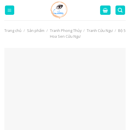
Skip
to
content
Trang chủ
/
Sản phẩm
/
Tranh Phong Thủy
/
Tranh Cửu Ngư
/
Bộ 5
Hoa Sen Cửu Ngư