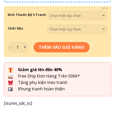
XÓA
Kích Thước Bộ 5 Tranh
Chất liệu
Bộ 5 Tranh Hoa Sen Cửu Ngư - C5N-023 số lượng
THÊM VÀO GIỎ HÀNG
Giảm giá lên đến 40%
Free Ship Đơn Hàng Trên 500k*
Tặng phụ kiện treo tranh
Khung tranh hoàn thiện
[isures_sdc_sc]