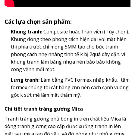
Các lựa chọn sản phẩm:
Khung tranh:
Composite hoặc Tràn viền (Tùy chọn).
Khung đóng theo phong cách hiện đại với mặt hiển
thị phía trước chỉ mỏng 5MM tạo cho bức tranh
phong cách nhẹ nhàng tinh tế k bị 2quá dày dặn. vì
khung tranh làm bằng nhựa nên bảo bảo không
cong vênh mối mọt.
Lưng tranh:
Làm bằng PVC Formex nhập khẩu, tấm
formex chúng tôi cắt bằng cnn nên cách cạnh vuông
góc k sứt mẻ làm mất thẩm mỹ.
Chi tiết tranh tráng gương Mica
Tranh tráng gương phủ bóng in trên chất liệu Mica là
dòng tranh gương cao cấp đươc xưởng tranh in lên
mặt sau mica tạo độ sâu và độ bóng như phủ gương