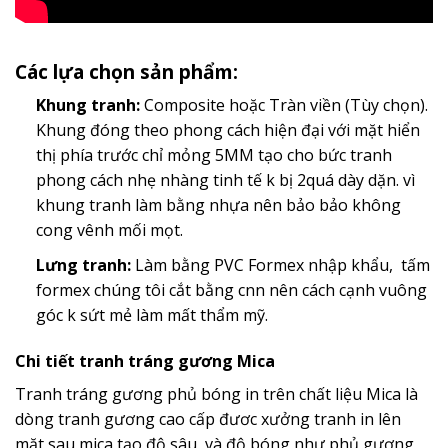
Các lựa chọn sản phẩm:
Khung tranh:
Composite hoặc Tràn viền (Tùy chọn).
Khung đóng theo phong cách hiện đại với mặt hiển
thị phía trước chỉ mỏng 5MM tạo cho bức tranh
phong cách nhẹ nhàng tinh tế k bị 2quá dày dặn. vì
khung tranh làm bằng nhựa nên bảo bảo không
cong vênh mối mọt.
Lưng tranh:
Làm bằng PVC Formex nhập khẩu, tấm
formex chúng tôi cắt bằng cnn nên cách cạnh vuông
góc k sứt mẻ làm mất thẩm mỹ.
Chi tiết tranh tráng gương Mica
Tranh tráng gương phủ bóng in trên chất liệu Mica là
dòng tranh gương cao cấp đươc xưởng tranh in lên
mặt sau mica tạo độ sâu và độ bóng như phủ gương