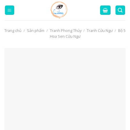
Skip
to
content
Trang chủ
/
Sản phẩm
/
Tranh Phong Thủy
/
Tranh Cửu Ngư
/
Bộ 5
Hoa Sen Cửu Ngư