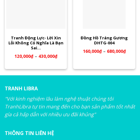
Tranh Động Lực- Lời Xin
Đồng Hồ Tráng Gương
Lỗi Không Có Nghĩa Là Bạn
DHTG-004
Sai…
160,000
₫
–
680,000
₫
120,000
₫
–
430,000
₫
TRANH LIBRA
"Với kinh nghiệm lâu làm nghệ thuật chúng tôi
TranhLibra tự tin mang đến cho bạn sản phẩm tốt nhất
gía cả hấp dẫn với nhiều ưu đãi khủng"
THÔNG TIN LIÊN HỆ