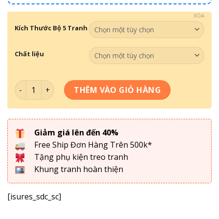
XÓA
Kích Thước Bộ 5 Tranh
Chất liệu
Bộ 5 Tranh Hoa Sen Cửu Ngư - C5N-040 số lượng
THÊM VÀO GIỎ HÀNG
Giảm giá lên đến 40%
Free Ship Đơn Hàng Trên 500k*
Tặng phụ kiện treo tranh
Khung tranh hoàn thiện
[isures_sdc_sc]