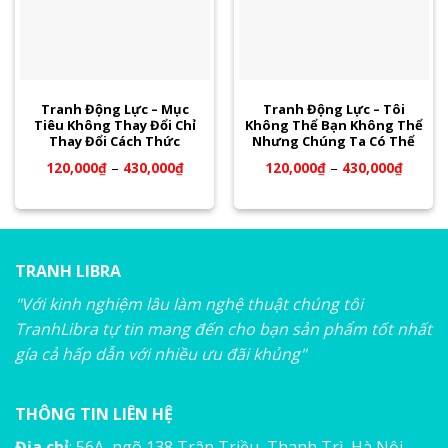
Tranh Động Lực – Mục
Tranh Động Lực – Tôi
Tiêu Không Thay Đổi Chỉ
Không Thể Bạn Không Thể
Thay Đổi Cách Thức
Nhưng Chúng Ta Có Thể
120,000
₫
–
430,000
₫
120,000
₫
–
430,000
₫
TRANH LIBRA
"Với kinh nghiệm lâu làm nghệ thuật chúng tôi
TranhLibra tự tin mang đến cho bạn sản phẩm tốt nhất
gía cả hấp dẫn với nhiều ưu đãi khủng"
THÔNG TIN LIÊN HỆ
Địa chỉ
: 56A, ngõ 138 Trân Triều, Thanh Trì, Hà Nội