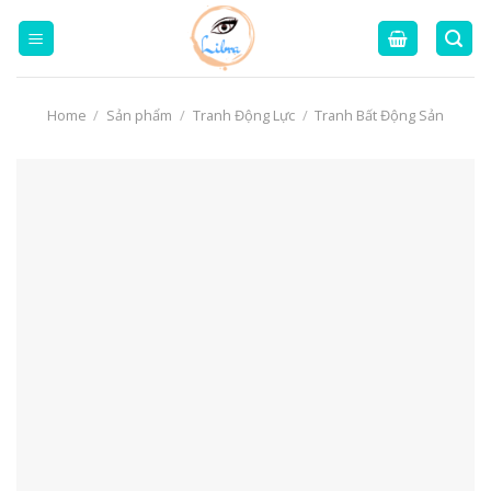
Skip
to
content
Home
/
Sản phẩm
/
Tranh Động Lực
/
Tranh Bất Động Sản