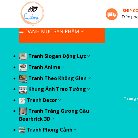
Skip
SHIP C
to
Trên phạ
content
DANH MỤC SẢN PHẨM
Tranh Slogan Động Lực
Tranh Anime
Tranh Theo Không Gian
Khung Ảnh Treo Tường
Trang 
Tranh Decor
Tranh Tráng Gương Gấu
Bearbrick 3D
Tranh Phong Cảnh