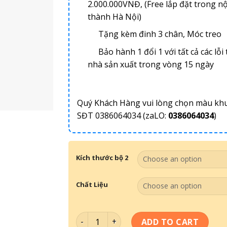
2.000.000VNĐ, (Free lắp đặt trong nộ
thành Hà Nội)
Tặng kèm đinh 3 chân, Móc treo
Bảo hành 1 đổi 1 với tất cả các lỗi 
nhà sản xuất trong vòng 15 ngày
Quý Khách Hàng vui lòng chọn màu kh
SĐT 0386064034 (zaLO:
0386064034
)
Kích thước bộ 2
Chất Liệu
Bộ Tranh Động Lực set 51 quantity
ADD TO CART