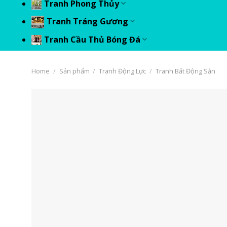
Tranh Phong Thủy
Tranh Tráng Gương
Tranh Cầu Thủ Bóng Đá
Home
/
Sản phẩm
/
Tranh Động Lực
/
Tranh Bất Động Sản