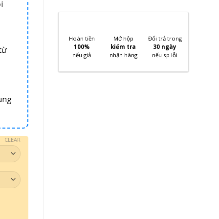
i
Hoàn tiền
Mở hộp
Đổi trả trong
100%
kiểm tra
30 ngày
từ
nếu giả
nhận hàng
nếu sp lỗi
ung
CLEAR