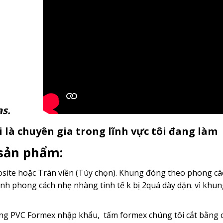
anvas.
 là chuyên gia trong lĩnh vực tôi đang làm
 sản phẩm:
ite hoặc Tràn viền (Tùy chọn). Khung đóng theo phong cách
nh phong cách nhẹ nhàng tinh tế k bị 2quá dày dặn. vì kh
g PVC Formex nhập khẩu, tấm formex chúng tôi cắt bằng c