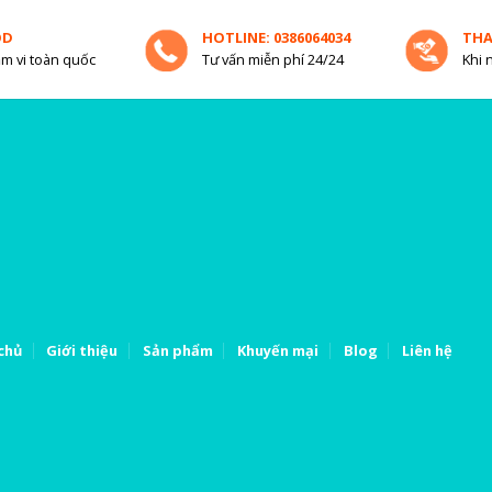
OD
HOTLINE: 0386064034
TH
m vi toàn quốc
Tư vấn miễn phí 24/24
Khi 
chủ
Giới thiệu
Sản phẩm
Khuyến mại
Blog
Liên hệ