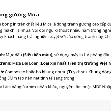
ráng gương Mica
bóng in trên chất liệu Mica là dòng tranh gương cao cấp đ
mà chỉ là nhựa. Với đội ngũ kĩ thuật nhiều năm trong ngh
 khách hàng trải nghiệm tuyệt vời của dòng tranh này. Chất
nh:
Mực dầu
(Siêu bền màu)
, sử dụng máy in UV phẳng đầ
 tranh:
Mica Đài Loan
(Loại xịn nhất trên thị trường Việt
h:
Composite hoặc bo khung nhựa (Tùy chọn). Khung đóng t
ỏng 5Mm tạo nên nét tinh tế sang trọng
:
Làm bằng Formex nhập khẩu, nguyên tấm hoặc MDF Nh