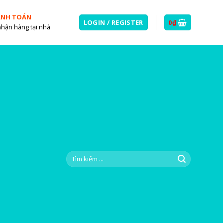
ANH TOÁN
LOGIN / REGISTER
0
₫
nhận hàng tại nhà
Search
for: