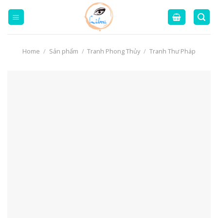
Skip
to
content
Home
/
Sản phẩm
/
Tranh Phong Thủy
/
Tranh Thư Pháp