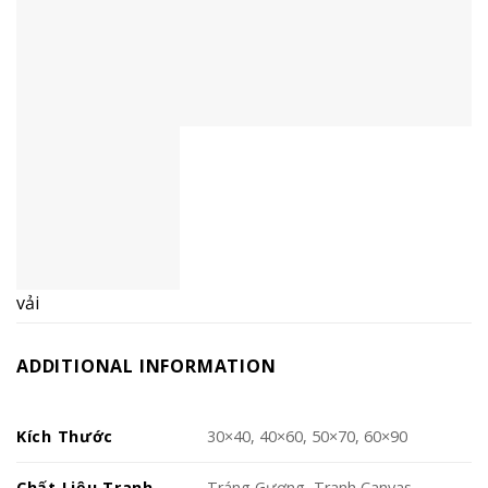
vải
ADDITIONAL INFORMATION
Kích Thước
30×40, 40×60, 50×70, 60×90
Chất Liệu Tranh
Tráng Gương, Tranh Canvas