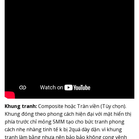
Khung tranh:
Composite hoặc Tràn viền (Tùy chọn).
Khung đóng theo phong cách hiện đại với mặt hiển thị
phía trước chỉ mỏng 5MM tạo cho bức tranh phong
cách nhẹ nhàng tinh tế k bị 2quá dày dặn. vì khung
tranh làm bằng nhựa nên bảo bảo không cong vênh