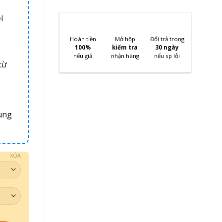
i
Hoàn tiền
Mở hộp
Đổi trả trong
100%
kiểm tra
30 ngày
nếu giả
nhận hàng
nếu sp lỗi
từ
ung
XÓA