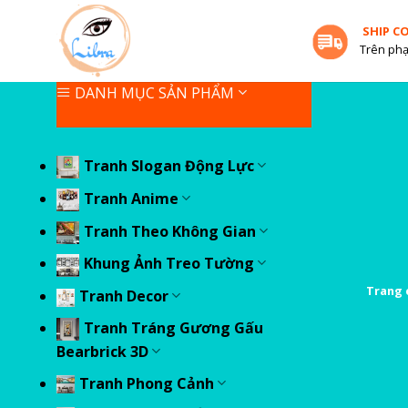
Skip
SHIP C
to
Trên phạ
content
DANH MỤC SẢN PHẨM
Tranh Slogan Động Lực
Tranh Anime
Tranh Theo Không Gian
Khung Ảnh Treo Tường
Trang 
Tranh Decor
Tranh Tráng Gương Gấu
Bearbrick 3D
Tranh Phong Cảnh