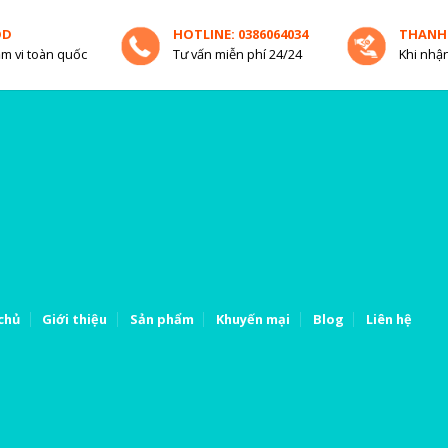
OD
HOTLINE: 0386064034
THANH
m vi toàn quốc
Tư vấn miễn phí 24/24
Khi nhận
chủ
Giới thiệu
Sản phẩm
Khuyến mại
Blog
Liên hệ