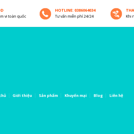
OD
HOTLINE: 0386064034
TH
m vi toàn quốc
Tư vấn miễn phí 24/24
Khi 
chủ
Giới thiệu
Sản phẩm
Khuyến mại
Blog
Liên hệ