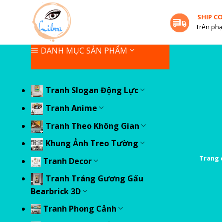
Skip
SHIP C
to
Trên phạ
content
DANH MỤC SẢN PHẨM
Tranh Slogan Động Lực
Tranh Anime
Tranh Theo Không Gian
Khung Ảnh Treo Tường
Trang 
Tranh Decor
Tranh Tráng Gương Gấu
Bearbrick 3D
Tranh Phong Cảnh