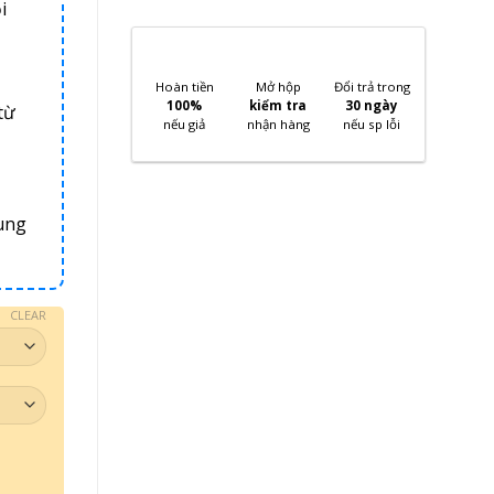
i
Hoàn tiền
Mở hộp
Đổi trả trong
100%
kiểm tra
30 ngày
từ
nếu giả
nhận hàng
nếu sp lỗi
ung
CLEAR