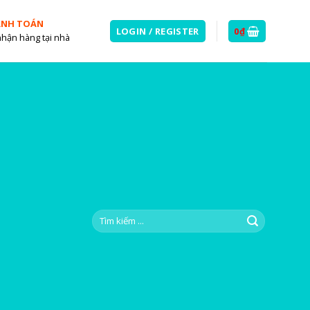
ANH TOÁN
LOGIN / REGISTER
0
₫
nhận hàng tại nhà
Search
for: