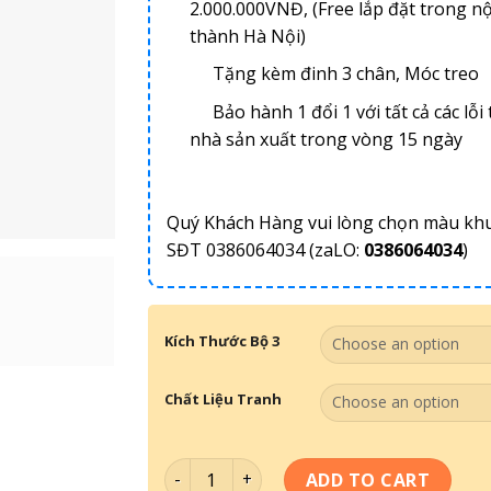
2.000.000VNĐ, (Free lắp đặt trong nộ
thành Hà Nội)
Tặng kèm đinh 3 chân, Móc treo
Bảo hành 1 đổi 1 với tất cả các lỗi 
nhà sản xuất trong vòng 15 ngày
Quý Khách Hàng vui lòng chọn màu kh
SĐT 0386064034 (zaLO:
0386064034
)
Kích Thước Bộ 3
Chất Liệu Tranh
Bộ Tranh Về Phòng Ăn 002 quantity
ADD TO CART