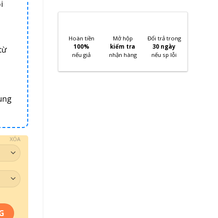
i
Hoàn tiền
Mở hộp
Đổi trả trong
100%
kiểm tra
30 ngày
từ
nếu giả
nhận hàng
nếu sp lỗi
ung
XÓA
G