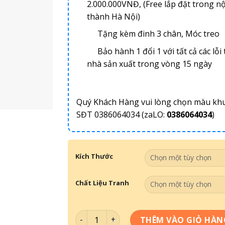
2.000.000VNĐ, (Free lắp đặt trong nộ
thành Hà Nội)
Tặng kèm đinh 3 chân, Móc treo
Bảo hành 1 đổi 1 với tất cả các lỗi 
nhà sản xuất trong vòng 15 ngày
Quý Khách Hàng vui lòng chọn màu kh
SĐT 0386064034 (zaLO:
0386064034
)
Kích Thước
Chất Liệu Tranh
Bộ Tranh Về Quán Spa 037 số lượng
THÊM VÀO GIỎ HÀN