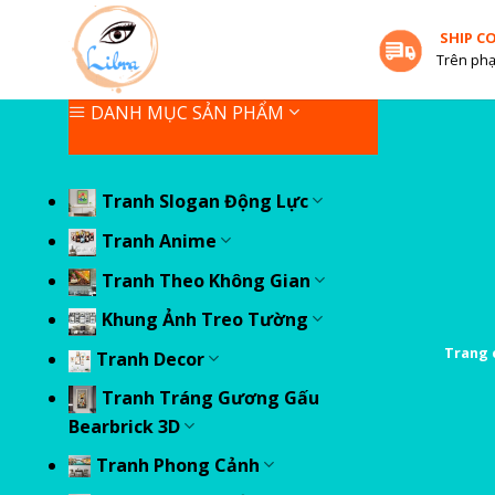
Skip
SHIP C
to
Trên phạ
content
DANH MỤC SẢN PHẨM
Tranh Slogan Động Lực
Tranh Anime
Tranh Theo Không Gian
Khung Ảnh Treo Tường
Trang 
Tranh Decor
Tranh Tráng Gương Gấu
Bearbrick 3D
Tranh Phong Cảnh