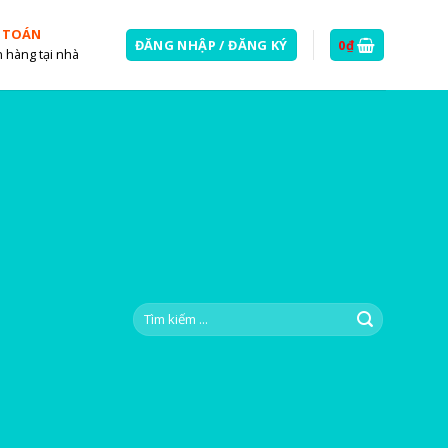
 TOÁN
ĐĂNG NHẬP / ĐĂNG KÝ
0
₫
 hàng tại nhà
Tìm
kiếm: