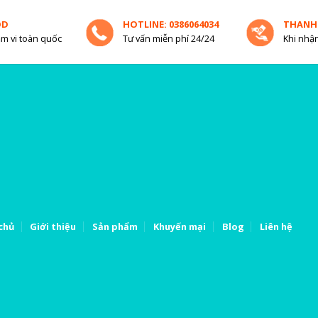
OD
HOTLINE: 0386064034
THANH
m vi toàn quốc
Tư vấn miễn phí 24/24
Khi nhận
chủ
Giới thiệu
Sản phẩm
Khuyến mại
Blog
Liên hệ