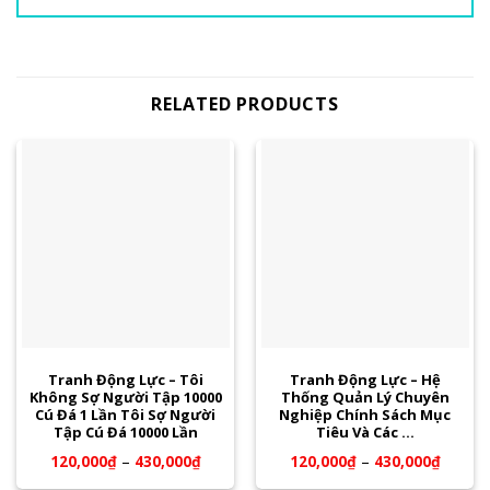
RELATED PRODUCTS
Tranh Động Lực – Tôi
Tranh Động Lực – Hệ
Không Sợ Người Tập 10000
Thống Quản Lý Chuyên
Cú Đá 1 Lần Tôi Sợ Người
Nghiệp Chính Sách Mục
Tập Cú Đá 10000 Lần
Tiêu Và Các …
120,000
₫
–
430,000
₫
120,000
₫
–
430,000
₫