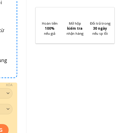
i
Hoàn tiền
Mở hộp
Đổi trả trong
100%
kiểm tra
30 ngày
từ
nếu giả
nhận hàng
nếu sp lỗi
ung
XÓA
G