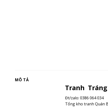
MÔ TẢ
Tranh Tráng
Đt/zalo: 0386 064 034
Tổng kho tranh Quán B