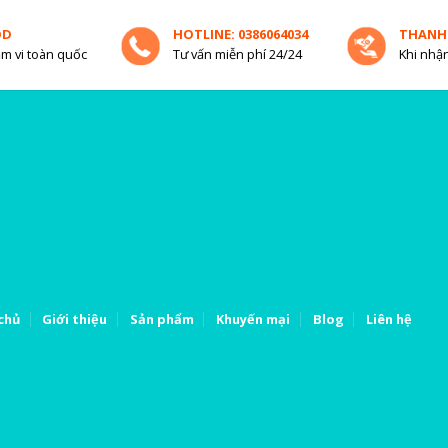
OD
HOTLINE: 0386064034
THANH
m vi toàn quốc
Tư vấn miễn phí 24/24
Khi nhận
chủ
Giới thiệu
Sản phẩm
Khuyến mại
Blog
Liên hệ