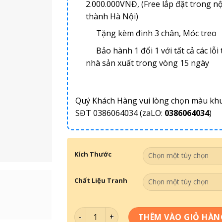
2.000.000VNĐ, (Free lắp đặt trong nộ
thành Hà Nội)
Tặng kèm đinh 3 chân, Móc treo
Bảo hành 1 đổi 1 với tất cả các lỗi 
nhà sản xuất trong vòng 15 ngày
Quý Khách Hàng vui lòng chọn màu kh
SĐT 0386064034 (zaLO:
0386064034
)
Kích Thước
Chất Liệu Tranh
Tranh Bác Hồ Vĩ Đại 045 số lượng
THÊM VÀO GIỎ HÀN