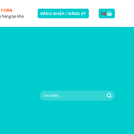
 TOÁN
ĐĂNG NHẬP / ĐĂNG KÝ
0
₫
 hàng tại nhà
Tìm
kiếm: