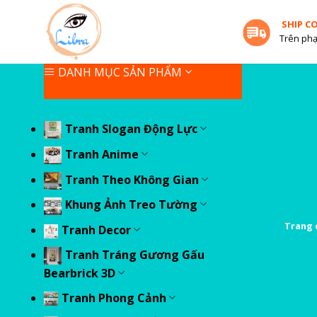
Skip
SHIP C
to
Trên phạ
content
DANH MỤC SẢN PHẨM
Tranh Slogan Động Lực
Tranh Anime
Tranh Theo Không Gian
Khung Ảnh Treo Tường
Trang 
Tranh Decor
Tranh Tráng Gương Gấu
Bearbrick 3D
Tranh Phong Cảnh