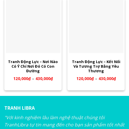
Tranh Động Lực – Nơi Nào
Tranh Động Lực – Kết Nối
Có Ý Chí Nơi Đó Có Con
Và Tương Trợ Bằng Yêu
Đường
Thương
120,000
₫
–
430,000
₫
120,000
₫
–
430,000
₫
TRANH LIBRA
"Với kinh nghiệm lâu làm nghệ thuật chúng tôi
TranhLibra tự tin mang đến cho bạn sản phẩm tốt nhất