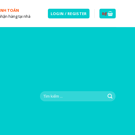
ANH TOÁN
LOGIN / REGISTER
0
₫
nhận hàng tại nhà
Search
for: