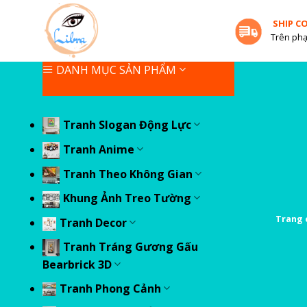
Skip
SHIP C
to
Trên phạ
content
DANH MỤC SẢN PHẨM
Tranh Slogan Động Lực
Tranh Anime
Tranh Theo Không Gian
Khung Ảnh Treo Tường
Trang 
Tranh Decor
Tranh Tráng Gương Gấu
Bearbrick 3D
Tranh Phong Cảnh