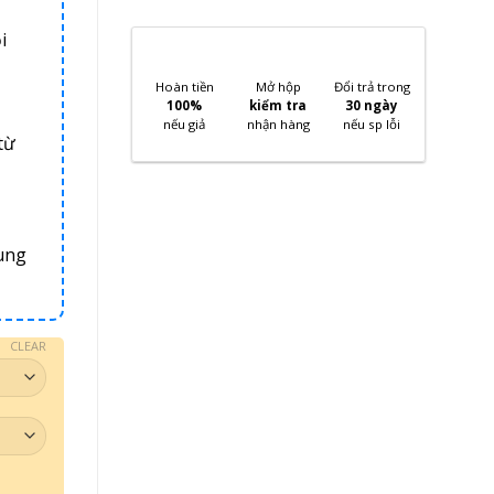
i
Hoàn tiền
Mở hộp
Đổi trả trong
100%
kiểm tra
30 ngày
nếu giả
nhận hàng
nếu sp lỗi
từ
ung
CLEAR