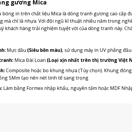
ráng gương Mica
bóng in trên chất liệu Mica là dòng tranh gương cao cấp đư
mà chỉ là nhựa. Với đội ngũ kĩ thuật nhiều năm trong ngh
 khách hàng trải nghiệm tuyệt vời của dòng tranh này. Chất
nh:
Mực dầu
(Siêu bền màu)
, sử dụng máy in UV phẳng đầ
 tranh:
Mica Đài Loan
(Loại xịn nhất trên thị trường Việt
h:
Composite hoặc bo khung nhựa (Tùy chọn). Khung đóng th
ỏng 5Mm tạo nên nét tinh tế sang trọng
:
Làm bằng Formex nhập khẩu, nguyên tấm hoặc MDF Nh