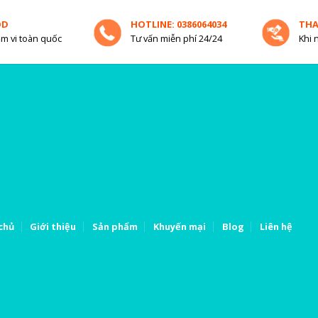
OD
HOTLINE: 0386064034
TH
m vi toàn quốc
Tư vấn miễn phí 24/24
Khi 
chủ
Giới thiệu
Sản phẩm
Khuyến mại
Blog
Liên hệ