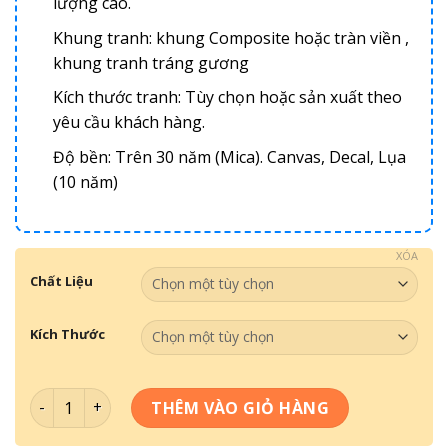
lượng cao.
Khung tranh: khung Composite hoặc tràn viền ,
khung tranh tráng gương
Kích thước tranh: Tùy chọn hoặc sản xuất theo
yêu cầu khách hàng.
Độ bền: Trên 30 năm (Mica). Canvas, Decal, Lụa
(10 năm)
XÓA
Chất Liệu
Kích Thước
Tranh Động Lực - Nếu muốn sẽ tìm ra giải pháp nếu không
THÊM VÀO GIỎ HÀNG