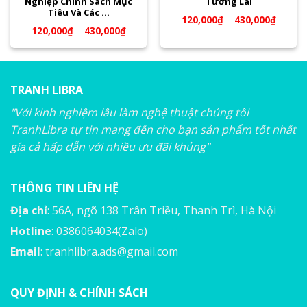
Nghiệp Chính Sách Mục
Tương Lai
Tiêu Và Các …
120,000
₫
–
430,000
₫
120,000
₫
–
430,000
₫
TRANH LIBRA
"Với kinh nghiệm lâu làm nghệ thuật chúng tôi
TranhLibra tự tin mang đến cho bạn sản phẩm tốt nhất
gía cả hấp dẫn với nhiều ưu đãi khủng"
THÔNG TIN LIÊN HỆ
Địa chỉ
: 56A, ngõ 138 Trân Triều, Thanh Trì, Hà Nội
Hotline
: 0386064034(Zalo)
Email
:
tranhlibra.ads@gmail.com
QUY ĐỊNH & CHÍNH SÁCH