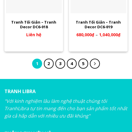
Tranh Tối Giản – Tranh
Tranh Tối Giản – Tranh
Decor DC6-018
Decor DC6-019
Liên hệ
680,000
₫
–
1,040,000
₫
1
2
3
4
5
TRANH LIBRA
"Với kinh nghiệm lâu làm nghệ thuật chúng tôi
TranhLibra tự tin mang đến cho bạn sản phẩm tốt nhất
gía cả hấp dẫn với nhiều ưu đãi khủng"