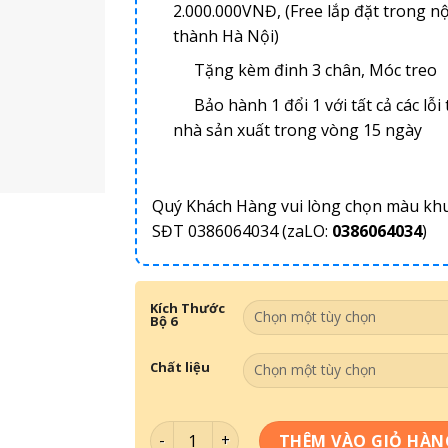
2.000.000VNĐ, (Free lắp đặt trong nộ
thành Hà Nội)
Tặng kèm đinh 3 chân, Móc treo
Bảo hành 1 đổi 1 với tất cả các lỗi 
nhà sản xuất trong vòng 15 ngày
Quý Khách Hàng vui lòng chọn màu kh
SĐT 0386064034 (zaLO:
0386064034
)
Kích Thước
Bộ 6
Chất liệu
Tranh Tối Giản - Tranh Decor DC6-013 số
THÊM VÀO GIỎ HÀN