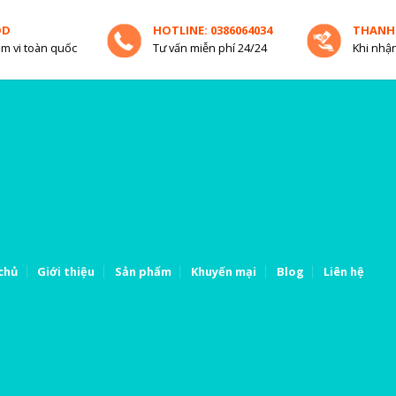
OD
HOTLINE: 0386064034
THANH
m vi toàn quốc
Tư vấn miễn phí 24/24
Khi nhận
chủ
Giới thiệu
Sản phẩm
Khuyến mại
Blog
Liên hệ