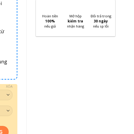
i
Hoàn tiền
Mở hộp
Đổi trả trong
100%
kiểm tra
30 ngày
nếu giả
nhận hàng
nếu sp lỗi
từ
ung
XÓA
 lượng
G