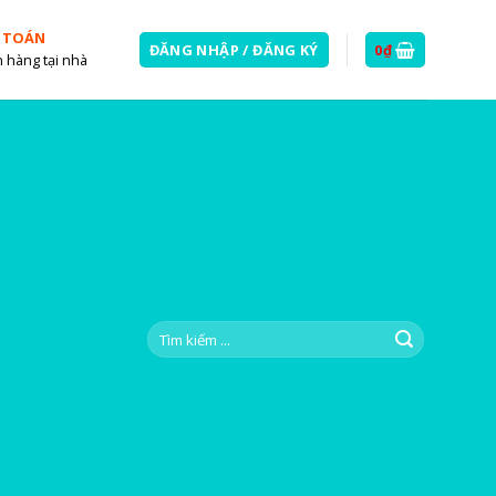
 TOÁN
ĐĂNG NHẬP / ĐĂNG KÝ
0
₫
 hàng tại nhà
Tìm
kiếm: