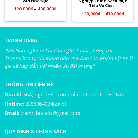
Văn Hóa Đọc
Nghiệp Chính Sách Mục
Tiêu Và Các …
120,000
₫
–
430,000
₫
120,000
₫
–
430,000
₫
TRANH LIBRA
"Với kinh nghiệm lâu làm nghệ thuật chúng tôi
TranhLibra tự tin mang đến cho bạn sản phẩm tốt nhất
gía cả hấp dẫn với nhiều ưu đãi khủng"
THÔNG TIN LIÊN HỆ
Địa chỉ
: 56A, ngõ 138 Trân Triều, Thanh Trì, Hà Nội
Hotline
: 0386064034(Zalo)
Email
:
tranhlibra.ads@gmail.com
QUY ĐỊNH & CHÍNH SÁCH