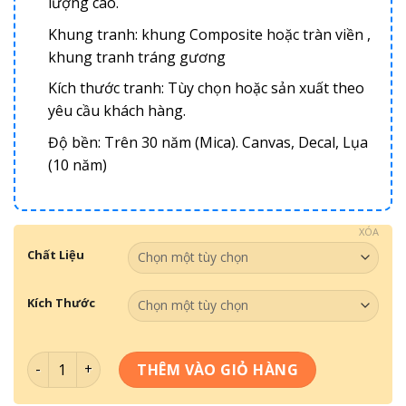
lượng cao.
Khung tranh: khung Composite hoặc tràn viền ,
khung tranh tráng gương
Kích thước tranh: Tùy chọn hoặc sản xuất theo
yêu cầu khách hàng.
Độ bền: Trên 30 năm (Mica). Canvas, Decal, Lụa
(10 năm)
XÓA
Chất Liệu
Kích Thước
Tranh Động Lực - Xinh đẹp đi làm thần thái phi phàm số 
THÊM VÀO GIỎ HÀNG