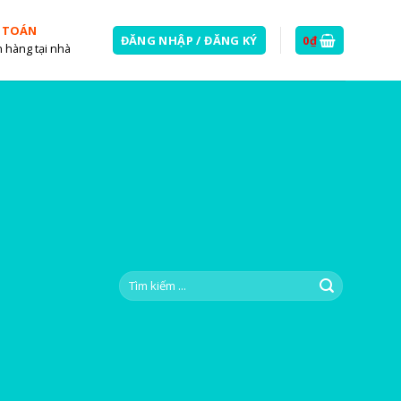
 TOÁN
ĐĂNG NHẬP / ĐĂNG KÝ
0
₫
 hàng tại nhà
Tìm
kiếm: