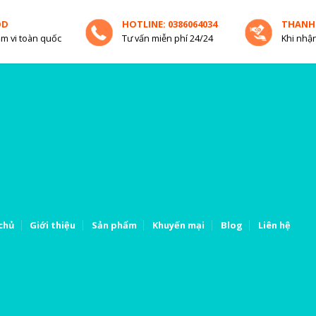
OD
HOTLINE: 0386064034
THANH
m vi toàn quốc
Tư vấn miễn phí 24/24
Khi nhận
chủ
Giới thiệu
Sản phẩm
Khuyến mại
Blog
Liên hệ