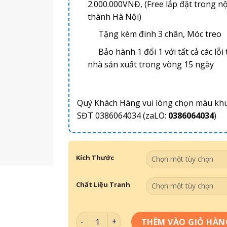
2.000.000VNĐ, (Free lắp đặt trong nộ
thành Hà Nội)
Tặng kèm đinh 3 chân, Móc treo
Bảo hành 1 đổi 1 với tất cả các lỗi 
nhà sản xuất trong vòng 15 ngày
Quý Khách Hàng vui lòng chọn màu kh
SĐT 0386064034 (zaLO:
0386064034
)
Kích Thước
Chất Liệu Tranh
Tranh Gấu Bearbrick-049 số lượng
THÊM VÀO GIỎ HÀN