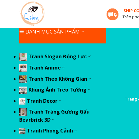
Skip
SHIP C
to
Trên phạ
content
DANH MỤC SẢN PHẨM
Tranh Slogan Động Lực
Tranh Anime
Tranh Theo Không Gian
Khung Ảnh Treo Tường
Trang 
Tranh Decor
Tranh Tráng Gương Gấu
Bearbrick 3D
Tranh Phong Cảnh