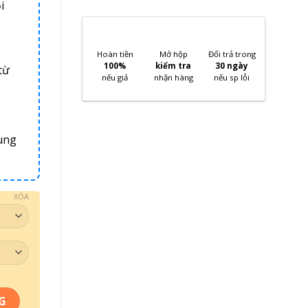
i
Hoàn tiền
Mở hộp
Đổi trả trong
100%
kiểm tra
30 ngày
từ
nếu giả
nhận hàng
nếu sp lỗi
ung
XÓA
G