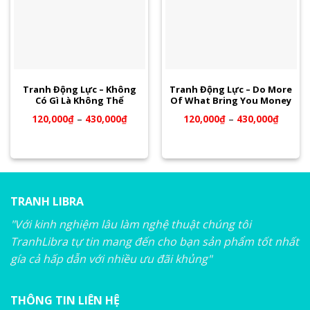
Tranh Động Lực – Không
Tranh Động Lực – Do More
Có Gì Là Không Thể
Of What Bring You Money
120,000
₫
–
430,000
₫
120,000
₫
–
430,000
₫
TRANH LIBRA
"Với kinh nghiệm lâu làm nghệ thuật chúng tôi
TranhLibra tự tin mang đến cho bạn sản phẩm tốt nhất
gía cả hấp dẫn với nhiều ưu đãi khủng"
THÔNG TIN LIÊN HỆ