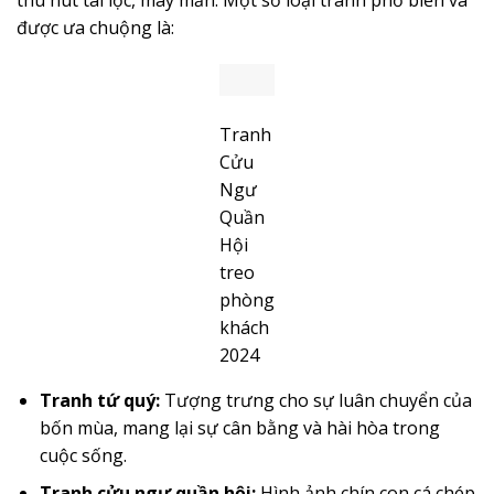
được ưa chuộng là:
Tranh
Cửu
Ngư
Quần
Hội
treo
phòng
khách
2024
Tranh tứ quý:
Tượng trưng cho sự luân chuyển của
bốn mùa, mang lại sự cân bằng và hài hòa trong
cuộc sống.
Tranh cửu ngư quần hội
:
Hình ảnh chín con cá chép