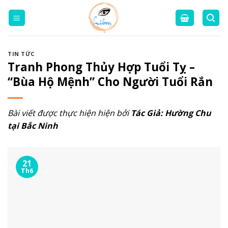
Skip
to
content
TIN TỨC
Tranh Phong Thủy Hợp Tuổi Tỵ –
“Bùa Hộ Mệnh” Cho Người Tuổi Rắn
Bài viết được thực hiện hiện bởi
Tác Giả:
Hường Chu
tại Bắc Ninh
21
Th6