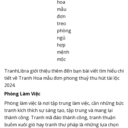
hoa
mẫu
đơn
treo
phòng
ngủ
hợp
mệnh
mộc
TranhLibra giới thiệu thêm đến bạn bài viết tìm hiểu chi
tiết về T
ranh Hoa mẫu đơn phong thuỷ thu hút tài lộc
2024.
Phòng Làm Việc
Phòng làm việc là nơi tập trung làm việc, cần những bức
tranh kích thích sự sáng tạo, tập trung và mang lại
thành công. Tranh mã đáo thành công, tranh thuận
buồm xuôi gió hay tranh thư pháp là những lựa chọn