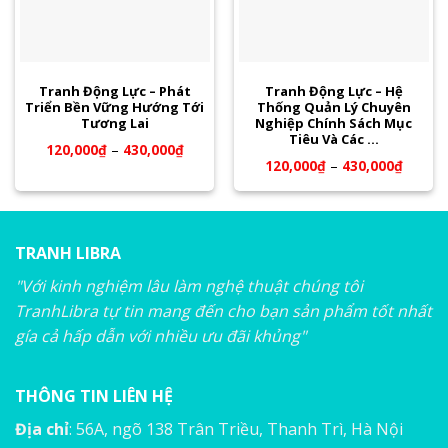
Tranh Động Lực – Phát
Tranh Động Lực – Hệ
Triển Bền Vững Hướng Tới
Thống Quản Lý Chuyên
Tương Lai
Nghiệp Chính Sách Mục
Tiêu Và Các …
120,000
₫
–
430,000
₫
120,000
₫
–
430,000
₫
TRANH LIBRA
"Với kinh nghiệm lâu làm nghệ thuật chúng tôi
TranhLibra tự tin mang đến cho bạn sản phẩm tốt nhất
gía cả hấp dẫn với nhiều ưu đãi khủng"
THÔNG TIN LIÊN HỆ
Địa chỉ
: 56A, ngõ 138 Trân Triều, Thanh Trì, Hà Nội