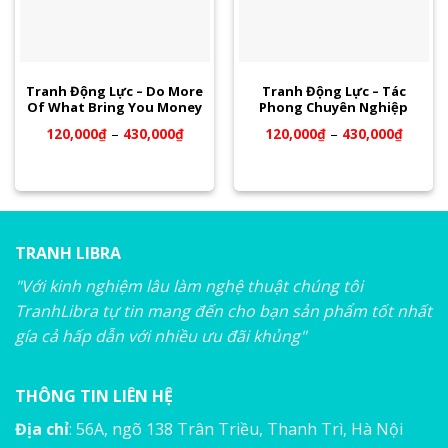
Tranh Động Lực – Do More
Tranh Động Lực – Tác
Of What Bring You Money
Phong Chuyên Nghiệp
120,000
₫
–
430,000
₫
120,000
₫
–
430,000
₫
TRANH LIBRA
"Với kinh nghiệm lâu làm nghệ thuật chúng tôi
TranhLibra tự tin mang đến cho bạn sản phẩm tốt nhất
gía cả hấp dẫn với nhiều ưu đãi khủng"
THÔNG TIN LIÊN HỆ
Địa chỉ
: 56A, ngõ 138 Trân Triều, Thanh Trì, Hà Nội