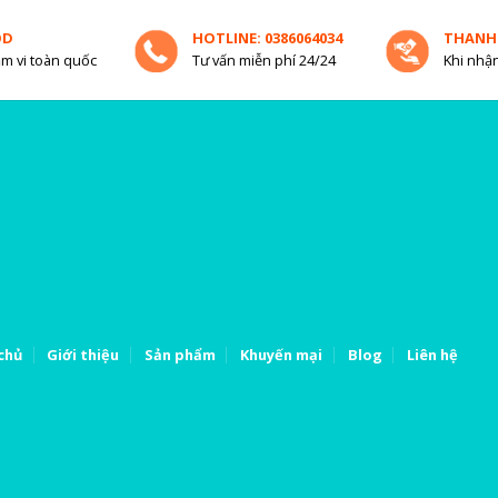
OD
HOTLINE: 0386064034
THANH
m vi toàn quốc
Tư vấn miễn phí 24/24
Khi nhận
chủ
Giới thiệu
Sản phẩm
Khuyến mại
Blog
Liên hệ