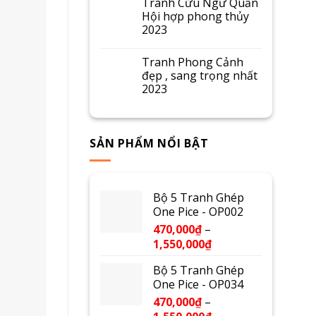
Tranh Cửu Ngư Quần
Hội hợp phong thủy
2023
Tranh Phong Cảnh
đẹp , sang trọng nhất
2023
SẢN PHẨM NỔI BẬT
Bộ 5 Tranh Ghép
One Pice - OP002
470,000
₫
–
1,550,000
₫
Bộ 5 Tranh Ghép
One Pice - OP034
470,000
₫
–