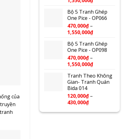
1,550,000
₫
Bộ 5 Tranh Ghép
One Pice - OP066
470,000
₫
–
1,550,000
₫
Bộ 5 Tranh Ghép
One Pice - OP098
470,000
₫
–
1,550,000
₫
Tranh Theo Không
Gian- Tranh Quán
Bida 014
120,000
₫
–
thống của
430,000
₫
 truyền
 tranh