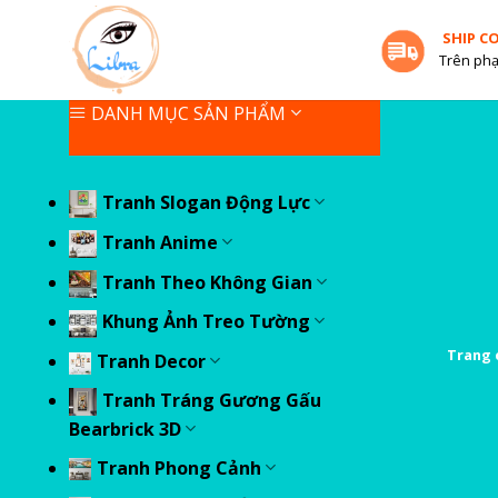
Skip
SHIP C
to
Trên phạ
content
DANH MỤC SẢN PHẨM
Tranh Slogan Động Lực
Tranh Anime
Tranh Theo Không Gian
Khung Ảnh Treo Tường
Trang 
Tranh Decor
Tranh Tráng Gương Gấu
Bearbrick 3D
Tranh Phong Cảnh