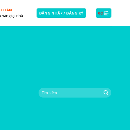
 TOÁN
ĐĂNG NHẬP / ĐĂNG KÝ
0
₫
 hàng tại nhà
Tìm
kiếm: