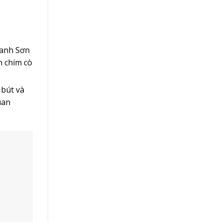
ranh Sơn
n chim cò
 bút và
uan