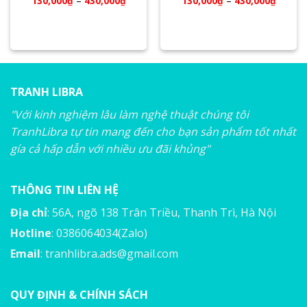
130,000
₫
–
430,000
₫
130,000
₫
–
430,000
₫
TRANH LIBRA
"Với kinh nghiệm lâu làm nghệ thuật chúng tôi
TranhLibra tự tin mang đến cho bạn sản phẩm tốt nhất
gía cả hấp dẫn với nhiều ưu đãi khủng"
THÔNG TIN LIÊN HỆ
Địa chỉ
: 56A, ngõ 138 Trân Triều, Thanh Trì, Hà Nội
Hotline
: 0386064034(Zalo)
Email
:
tranhlibra.ads@gmail.com
QUY ĐỊNH & CHÍNH SÁCH