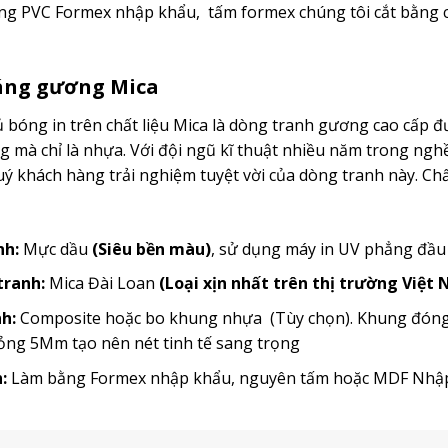
g PVC Formex nhập khẩu, tấm formex chúng tôi cắt bằng c
ráng gương Mica
bóng in trên chất liệu Mica là dòng tranh gương cao cấp đ
mà chỉ là nhựa. Với đội ngũ kĩ thuật nhiều năm trong ngh
 khách hàng trải nghiệm tuyệt vời của dòng tranh này. Chất
nh:
Mực dầu
(Siêu bền màu)
, sử dụng máy in UV phẳng đầ
 tranh:
Mica Đài Loan
(Loại xịn nhất trên thị trường Việt
h:
Composite hoặc bo khung nhựa (Tùy chọn). Khung đóng t
ỏng 5Mm tạo nên nét tinh tế sang trọng
:
Làm bằng Formex nhập khẩu, nguyên tấm hoặc MDF Nh