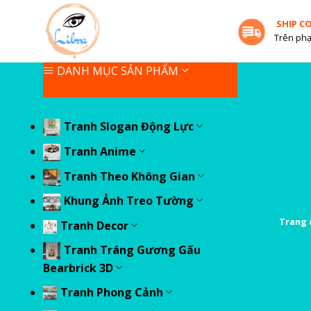
Skip
SHIP C
to
Trên phạ
content
DANH MỤC SẢN PHẨM
Tranh Slogan Động Lực
Tranh Anime
Tranh Theo Không Gian
Khung Ảnh Treo Tường
Trang 
Tranh Decor
Tranh Tráng Gương Gấu
Bearbrick 3D
Tranh Phong Cảnh