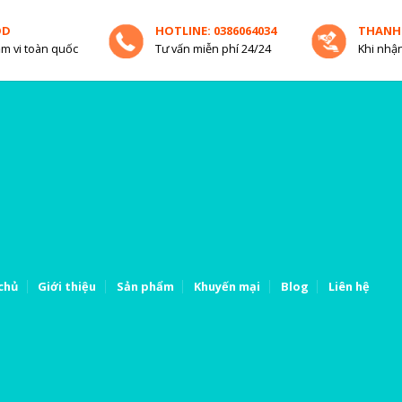
OD
HOTLINE: 0386064034
THANH
m vi toàn quốc
Tư vấn miễn phí 24/24
Khi nhận
chủ
Giới thiệu
Sản phẩm
Khuyến mại
Blog
Liên hệ