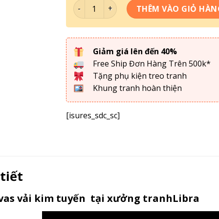
Tranh Tối Giản - Tranh Decor DC5-133 số
THÊM VÀO GIỎ HÀN
Giảm giá lên đến 40%
Free Ship Đơn Hàng Trên 500k*
Tặng phụ kiện treo tranh
Khung tranh hoàn thiện
[isures_sdc_sc]
 tiết
as vải kim tuyến tại xưởng tranhLibra