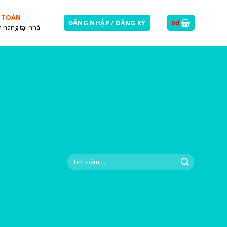
 TOÁN
ĐĂNG NHẬP / ĐĂNG KÝ
0
₫
 hàng tại nhà
Tìm
kiếm: