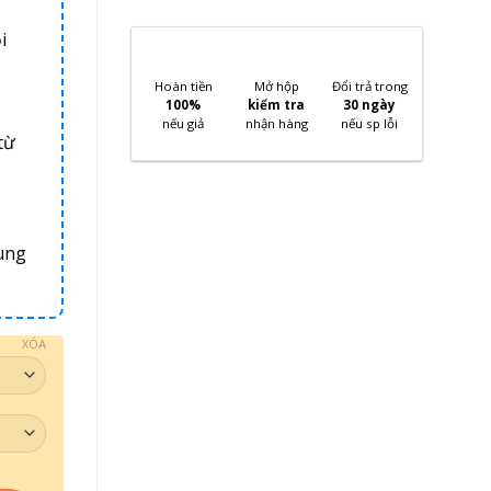
i
Hoàn tiền
Mở hộp
Đổi trả trong
100%
kiểm tra
30 ngày
nếu giả
nhận hàng
nếu sp lỗi
từ
ung
XÓA