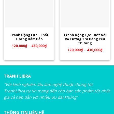
Tranh Động Lực – Chất
Tranh Động Lực – Kết Nối
Lượng Đảm Bảo
Và Tương Trợ Bằng Yêu
Thương
120,000
₫
–
430,000
₫
120,000
₫
–
430,000
₫
TRANH LIBRA
"Với kinh nghiệm lâu làm nghệ thuật chúng tôi
TranhLibra tự tin mang đến cho bạn sản phẩm tốt nhất
gía cả hấp dẫn với nhiều ưu đãi khủng"
THÔNG TIN LIÊN HỆ