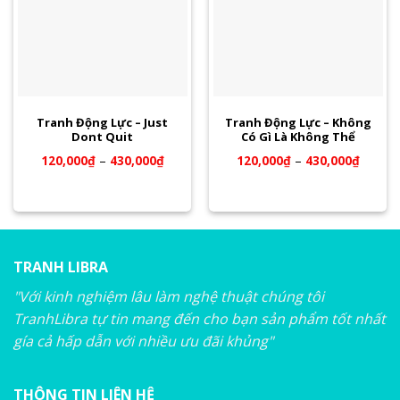
Tranh Động Lực – Just
Tranh Động Lực – Không
Dont Quit
Có Gì Là Không Thể
120,000
₫
–
430,000
₫
120,000
₫
–
430,000
₫
TRANH LIBRA
"Với kinh nghiệm lâu làm nghệ thuật chúng tôi
TranhLibra tự tin mang đến cho bạn sản phẩm tốt nhất
gía cả hấp dẫn với nhiều ưu đãi khủng"
THÔNG TIN LIÊN HỆ