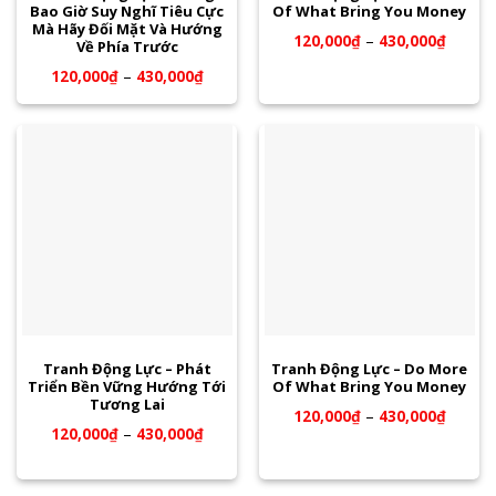
Bao Giờ Suy Nghĩ Tiêu Cực
Of What Bring You Money
Mà Hãy Đối Mặt Và Hướng
120,000
₫
–
430,000
₫
Về Phía Trước
120,000
₫
–
430,000
₫
Tranh Động Lực – Phát
Tranh Động Lực – Do More
Triển Bền Vững Hướng Tới
Of What Bring You Money
Tương Lai
120,000
₫
–
430,000
₫
120,000
₫
–
430,000
₫