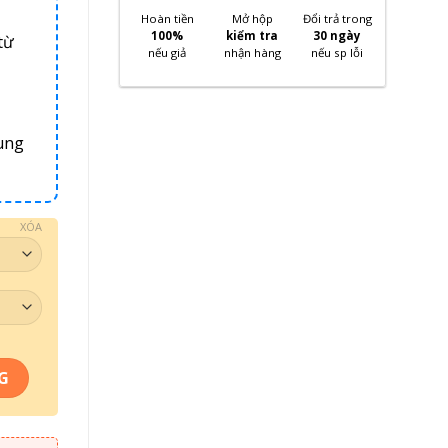
Hoàn tiền
Mở hộp
Đổi trả trong
100%
kiểm tra
30 ngày
từ
nếu giả
nhận hàng
nếu sp lỗi
ung
XÓA
G