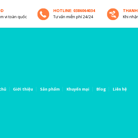
OD
HOTLINE: 0386064034
THANH
m vi toàn quốc
Tư vấn miễn phí 24/24
Khi nhận
chủ
Giới thiệu
Sản phẩm
Khuyến mại
Blog
Liên hệ