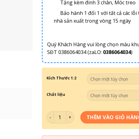
Tặng kèm đinh 3 chân, Móc treo
Bảo hành 1 đổi 1 với tất cả các lỗi 
nhà sản xuất trong vòng 15 ngày
Quý Khách Hàng vui lòng chọn màu kh
SĐT 0386064034 (zaLO:
0386064034
)
Kích Thước 1:2
Chất liệu
Tranh Tráng Gương TG12-016 số lượng
THÊM VÀO GIỎ HÀN