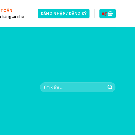
 TOÁN
ĐĂNG NHẬP / ĐĂNG KÝ
0
₫
 hàng tại nhà
Tìm
kiếm: