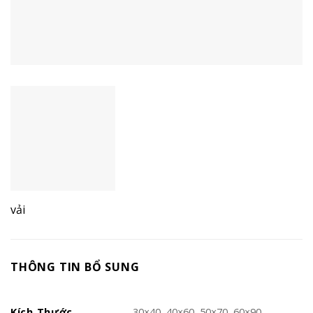
vải
THÔNG TIN BỔ SUNG
Kích Thước
30×40, 40×60, 50×70, 60×90