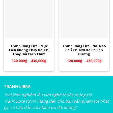
Tranh Động Lực – Mục
Tranh Động Lực – Nơi Nào
Tiêu Không Thay Đổi Chỉ
Có Ý Chí Nơi Đó Có Con
Thay Đổi Cách Thức
Đường
120,000
₫
–
430,000
₫
120,000
₫
–
430,000
₫
TRANH LIBRA
"Với kinh nghiệm lâu làm nghệ thuật chúng tôi
TranhLibra tự tin mang đến cho bạn sản phẩm tốt nhất
gía cả hấp dẫn với nhiều ưu đãi khủng"