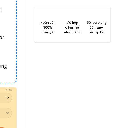
i
Hoàn tiền
Mở hộp
Đổi trả trong
100%
kiểm tra
30 ngày
nếu giả
nhận hàng
nếu sp lỗi
từ
ung
XÓA