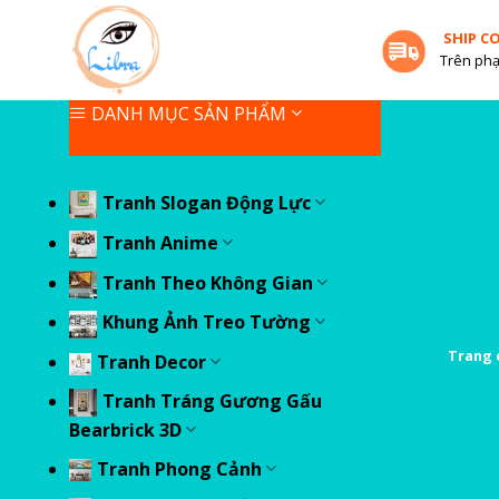
Skip
SHIP C
to
Trên phạ
content
DANH MỤC SẢN PHẨM
Tranh Slogan Động Lực
Tranh Anime
Tranh Theo Không Gian
Khung Ảnh Treo Tường
Trang 
Tranh Decor
Tranh Tráng Gương Gấu
Bearbrick 3D
Tranh Phong Cảnh