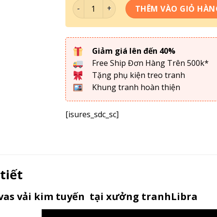
Tranh Treo Tường- Tranh Đồng Quê TDQ
THÊM VÀO GIỎ HÀN
Giảm giá lên đến 40%
Free Ship Đơn Hàng Trên 500k*
Tặng phụ kiện treo tranh
Khung tranh hoàn thiện
[isures_sdc_sc]
 tiết
as vải kim tuyến tại xưởng tranhLibra