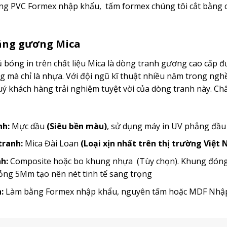
g PVC Formex nhập khẩu, tấm formex chúng tôi cắt bằng c
ráng gương Mica
bóng in trên chất liệu Mica là dòng tranh gương cao cấp đ
mà chỉ là nhựa. Với đội ngũ kĩ thuật nhiều năm trong ngh
 khách hàng trải nghiệm tuyệt vời của dòng tranh này. Chất
nh:
Mực dầu
(Siêu bền màu)
, sử dụng máy in UV phẳng đầ
 tranh:
Mica Đài Loan
(Loại xịn nhất trên thị trường Việt
h:
Composite hoặc bo khung nhựa (Tùy chọn). Khung đóng t
ỏng 5Mm tạo nên nét tinh tế sang trọng
:
Làm bằng Formex nhập khẩu, nguyên tấm hoặc MDF Nh