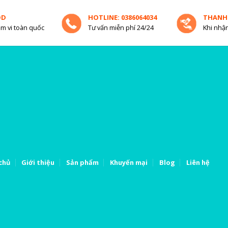
OD
HOTLINE: 0386064034
THANH
m vi toàn quốc
Tư vấn miễn phí 24/24
Khi nhận
chủ
Giới thiệu
Sản phẩm
Khuyến mại
Blog
Liên hệ