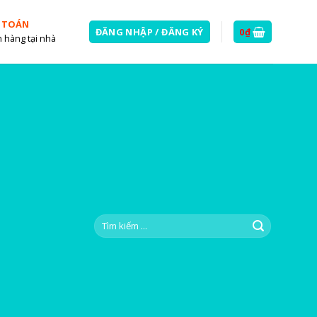
 TOÁN
ĐĂNG NHẬP / ĐĂNG KÝ
0
₫
 hàng tại nhà
Tìm
kiếm: