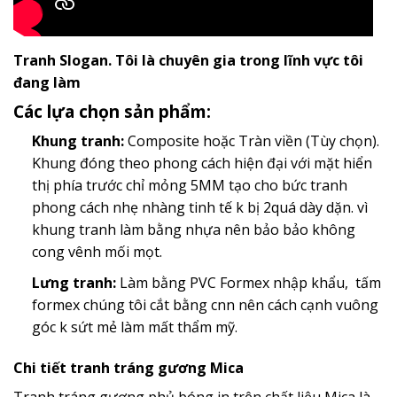
Tranh Slogan. Tôi là chuyên gia trong lĩnh vực tôi
đang làm
Các lựa chọn sản phẩm:
Khung tranh:
Composite hoặc Tràn viền (Tùy chọn).
Khung đóng theo phong cách hiện đại với mặt hiển
thị phía trước chỉ mỏng 5MM tạo cho bức tranh
phong cách nhẹ nhàng tinh tế k bị 2quá dày dặn. vì
khung tranh làm bằng nhựa nên bảo bảo không
cong vênh mối mọt.
Lưng tranh:
Làm bằng PVC Formex nhập khẩu, tấm
formex chúng tôi cắt bằng cnn nên cách cạnh vuông
góc k sứt mẻ làm mất thẩm mỹ.
Chi tiết tranh tráng gương Mica
Tranh tráng gương phủ bóng in trên chất liệu Mica là