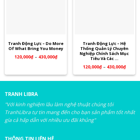
Tranh Động Lực – Do More
Tranh Động Lực – Hệ
Of What Bring You Money
Thống Quản Lý Chuyên
Nghiệp Chính Sách Mục
120,000
₫
–
430,000
₫
Tiêu Và Các …
120,000
₫
–
430,000
₫
TRANH LIBRA
"Với kinh nghiệm lâu làm nghệ thuật chúng tôi
TranhLibra tự tin mang đến cho bạn sản phẩm tốt nhất
gía cả hấp dẫn với nhiều ưu đãi khủng"
THÔNG TIN LIÊN HỆ