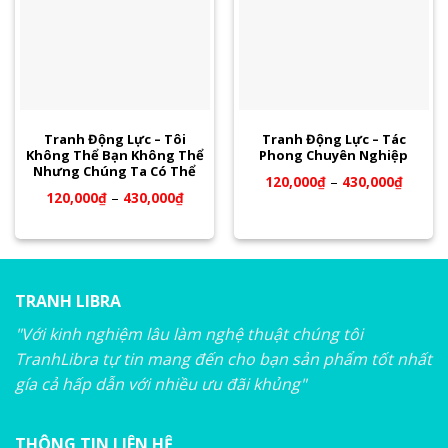
Tranh Động Lực – Tôi
Tranh Động Lực – Tác
Không Thể Bạn Không Thể
Phong Chuyên Nghiệp
Nhưng Chúng Ta Có Thể
120,000
₫
–
430,000
₫
120,000
₫
–
430,000
₫
TRANH LIBRA
"Với kinh nghiệm lâu làm nghệ thuật chúng tôi
TranhLibra tự tin mang đến cho bạn sản phẩm tốt nhất
gía cả hấp dẫn với nhiều ưu đãi khủng"
THÔNG TIN LIÊN HỆ