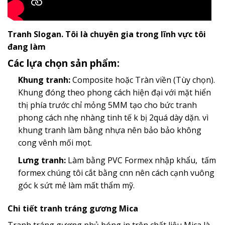
Tranh Slogan. Tôi là chuyên gia trong lĩnh vực tôi
đang làm
Các lựa chọn sản phẩm:
Khung tranh:
Composite hoặc Tràn viền (Tùy chọn).
Khung đóng theo phong cách hiện đại với mặt hiển
thị phía trước chỉ mỏng 5MM tạo cho bức tranh
phong cách nhẹ nhàng tinh tế k bị 2quá dày dặn. vì
khung tranh làm bằng nhựa nên bảo bảo không
cong vênh mối mọt.
Lưng tranh:
Làm bằng PVC Formex nhập khẩu, tấm
formex chúng tôi cắt bằng cnn nên cách cạnh vuông
góc k sứt mẻ làm mất thẩm mỹ.
Chi tiết tranh tráng gương Mica
Tranh tráng gương phủ bóng in trên chất liệu Mica là