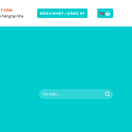
 TOÁN
ĐĂNG NHẬP / ĐĂNG KÝ
0
₫
 hàng tại nhà
Tìm
kiếm: