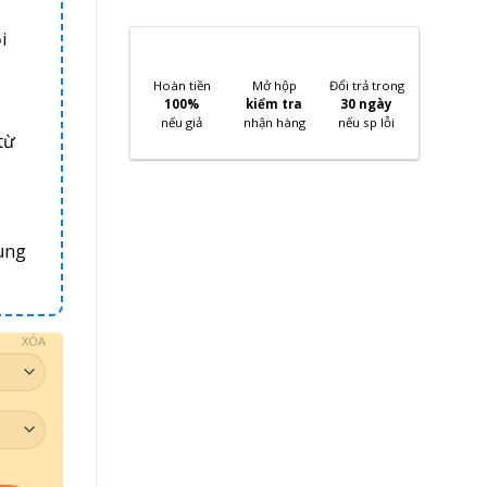
i
Hoàn tiền
Mở hộp
Đổi trả trong
100%
kiểm tra
30 ngày
nếu giả
nhận hàng
nếu sp lỗi
từ
ung
XÓA