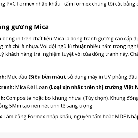
g PVC Formex nhập khẩu, tấm formex chúng tôi cắt bằng c
ráng gương Mica
bóng in trên chất liệu Mica là dòng tranh gương cao cấp đ
mà chỉ là nhựa. Với đội ngũ kĩ thuật nhiều năm trong ngh
 khách hàng trải nghiệm tuyệt vời của dòng tranh này. Chất
nh:
Mực dầu
(Siêu bền màu)
, sử dụng máy in UV phẳng đầ
 tranh:
Mica Đài Loan
(Loại xịn nhất trên thị trường Việt
h:
Composite hoặc bo khung nhựa (Tùy chọn). Khung đóng t
ỏng 5Mm tạo nên nét tinh tế sang trọng
:
Làm bằng Formex nhập khẩu, nguyên tấm hoặc MDF Nh