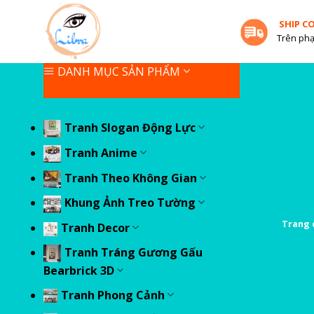
Skip
SHIP C
to
Trên phạ
content
DANH MỤC SẢN PHẨM
Tranh Slogan Động Lực
Tranh Anime
Tranh Theo Không Gian
Khung Ảnh Treo Tường
Trang 
Tranh Decor
Tranh Tráng Gương Gấu
Bearbrick 3D
Tranh Phong Cảnh