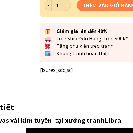
Tranh Treo Tường- Tranh Đồng Quê TDQ
THÊM VÀO GIỎ HÀN
Giảm giá lên đến 40%
Free Ship Đơn Hàng Trên 500k*
Tặng phụ kiện treo tranh
Khung tranh hoàn thiện
[isures_sdc_sc]
 tiết
as vải kim tuyến tại xưởng tranhLibra