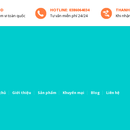
OD
HOTLINE: 0386064034
THANH
m vi toàn quốc
Tư vấn miễn phí 24/24
Khi nhận
chủ
Giới thiệu
Sản phẩm
Khuyến mại
Blog
Liên hệ