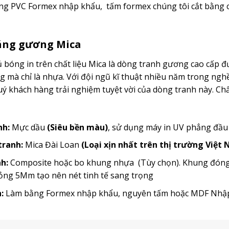
g PVC Formex nhập khẩu, tấm formex chúng tôi cắt bằng c
ráng gương Mica
bóng in trên chất liệu Mica là dòng tranh gương cao cấp đ
mà chỉ là nhựa. Với đội ngũ kĩ thuật nhiều năm trong ngh
 khách hàng trải nghiệm tuyệt vời của dòng tranh này. Chất
nh:
Mực dầu
(Siêu bền màu)
, sử dụng máy in UV phẳng đầ
 tranh:
Mica Đài Loan
(Loại xịn nhất trên thị trường Việt
h:
Composite hoặc bo khung nhựa (Tùy chọn). Khung đóng t
ỏng 5Mm tạo nên nét tinh tế sang trọng
:
Làm bằng Formex nhập khẩu, nguyên tấm hoặc MDF Nh