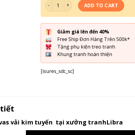
Tranh Treo Tường- Tranh Đồng Quê TDQ 
ADD TO CART
Giảm giá lên đến 40%
Free Ship Đơn Hàng Trên 500k*
Tặng phụ kiện treo tranh
Khung tranh hoàn thiện
[isures_sdc_sc]
 tiết
as vải kim tuyến tại xưởng tranhLibra