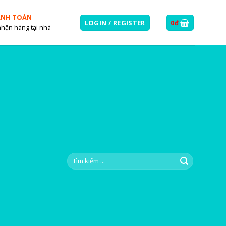
ANH TOÁN
LOGIN / REGISTER
0
₫
nhận hàng tại nhà
Search
for: