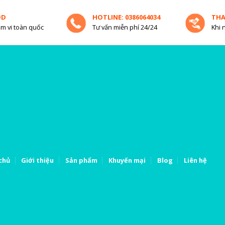
OD
HOTLINE: 0386064034
TH
m vi toàn quốc
Tư vấn miễn phí 24/24
Khi 
chủ
Giới thiệu
Sản phẩm
Khuyến mại
Blog
Liên hệ