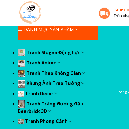
Skip
SHIP C
to
Trên phạ
content
DANH MỤC SẢN PHẨM
Tranh Slogan Động Lực
Tranh Anime
Tranh Theo Không Gian
Khung Ảnh Treo Tường
Trang 
Tranh Decor
Tranh Tráng Gương Gấu
Bearbrick 3D
Tranh Phong Cảnh