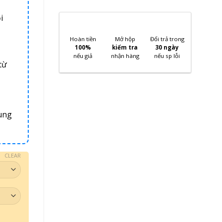
i
Hoàn tiền
Mở hộp
Đổi trả trong
100%
kiểm tra
30 ngày
nếu giả
nhận hàng
nếu sp lỗi
từ
ung
CLEAR